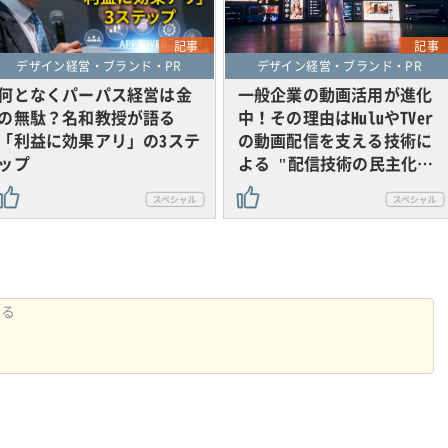
記事
記事
デザイン経営・ブランド・PR
デザイン経営・ブランド・PR
何となくパーパス経営は金
一般企業の動画活用が進化
の無駄？名和教授が語る
中！その理由はHuluやTVer
「利益に効果アリ」の3ステ
の動画配信を支える技術に
ップ
よる "配信技術の民主化…