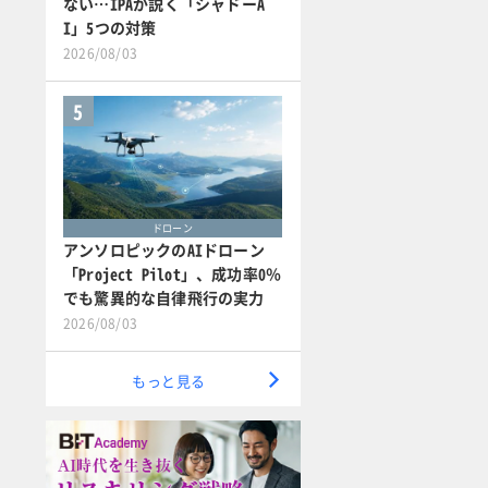
ない…IPAが説く「シャドーA
I」5つの対策
2026/08/03
5
ドローン
アンソロピックのAIドローン
「Project Pilot」、成功率0％
でも驚異的な自律飛行の実力
2026/08/03
もっと見る