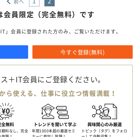
1
2
前へ
は
会員限定（完全無料）です
IT」会員に登録された方のみ、ご覧いただけます。
今すぐ登録(無料)
ス＋IT会員に
ご登録ください。
から使える、
仕事に役立つ情報満載！
完全無料
トレンドを聞いて学ぶ
興味関心のみ厳選
月額料なし、完全
年間1000本超の厳選セミ
トピック（タグ）をフォロ
い放題！
ナーに参加し放題！
ーして自動収集！