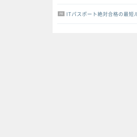
ITパスポート絶対合格の最短
PR
PR
PR