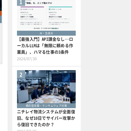
1
AI・生成AI
【最強入門】API課金なし…ロ
ーカルLLMは「無限に頼める作
業員」、ハマる仕事の3条件
2026/07/30
2
標的型攻撃・ランサムウェア対策
ニチレイ物流システムが全面復
旧、なぜ10日でサイバー攻撃か
ら復旧できたのか？