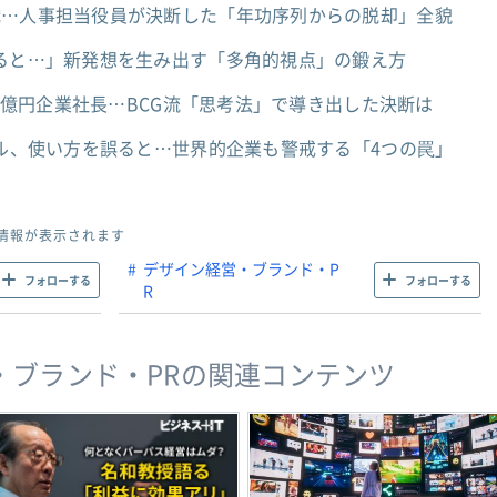
職…人事担当役員が決断した「年功序列からの脱却」全貌
すると…」新発想を生み出す「多角的視点」の鍛え方
00億円企業社長…BCG流「思考法」で導き出した決断は
ール、使い方を誤ると…世界的企業も警戒する「4つの罠」
情報が表示されます
デザイン経営・ブランド・P
フォローする
フォローする
R
・ブランド・PRの関連コンテンツ