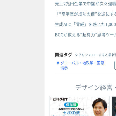
売上2兆円企業で中堅が次々退
「“高学歴が成功の鍵”を逆に
生成AIに「脅威」を感じた1,0
BCGが教える“超有力”思考ツ
関連タグ
タグをフォローすると最新
グローバル・地政学・国際
情勢
デザイン経営