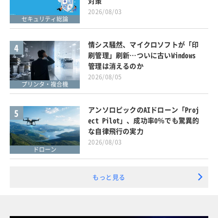
対策
2026/08/03
セキュリティ総論
情シス騒然、マイクロソフトが「印
4
刷管理」刷新…ついに古いWindows
管理は消えるのか
2026/08/05
プリンタ・複合機
アンソロピックのAIドローン「Proj
5
ect Pilot」、成功率0％でも驚異的
な自律飛行の実力
2026/08/03
ドローン
もっと見る