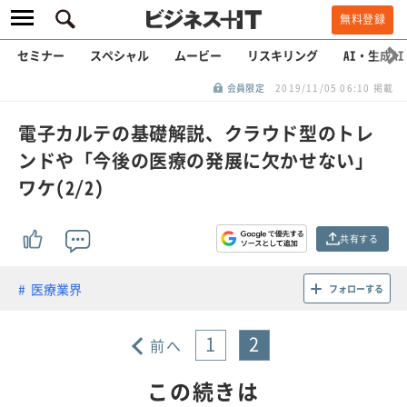
無料登録
セミナー
スペシャル
ムービー
リスキリング
AI・生成AI
会員限定
2019/11/05 06:10 掲載
電子カルテの基礎解説、クラウド型のトレ
ンドや「今後の医療の発展に欠かせない」
ワケ(2/2)
共有する
医療業界
フォローする
1
2
前へ
この続きは