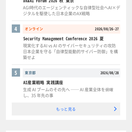
DX&AI Forum 2026 秋 東京
AGI時代のエージェンティックな自律型社会へAI×デ
ジタルを駆使した日本企業のAX戦略
4
オンライン
2026/08/26-27
Security Management Conference 2026 夏
現実化するAI vs AI のサイバーセキュリティの攻防
日本企業を守る「自律型能動的サイバー防御」を構
築せよ
5
東京都
2026/08/28
AI産業戦略 実践講座
生成 AI ブームのその先へ ── AI 産業全体を俯瞰
し、35 年先の事
もっと見る