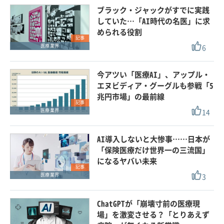
ブラック・ジャックがすでに実践
していた…「AI時代の名医」に求
められる役割
記事
6
医療業界
今アツい「医療AI」、アップル・
エヌビディア・グーグルも参戦「5
兆円市場」の最前線
記事
14
医療業界
AI導入しないと大惨事……日本が
「保険医療だけ世界一の三流国」
になるヤバい未来
記事
3
医療業界
ChatGPTが「崩壊寸前の医療現
場」を激変させる？「とりあえず