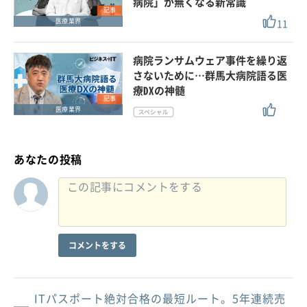
病院」が無くなる新常識
記事
11
医療業界
病院ランサムウェア事件を繰り返
さないために…群馬大病院語る医
療DXの神髄
記事
医療業界
あなたの投稿
コメントをする
ITパスポート絶対合格の最短ルート。5年連続売