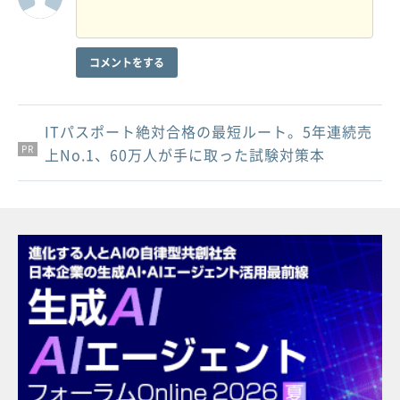
コメントをする
ITパスポート絶対合格の最短ルート。5年連続売
PR
PR
PR
上No.1、60万人が手に取った試験対策本