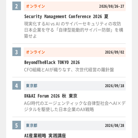
2
オンライン
2026/08/26-27
Security Management Conference 2026 夏
現実化するAI vs AI のサイバーセキュリティの攻防
日本企業を守る「自律型能動的サイバー防御」を構
築せよ
3
オンライン
2026/09/02
BeyondTheBlack TOKYO 2026
CFO組織とAIが織りなす、次世代経営の羅針盤
4
東京都
2026/09/18
DX&AI Forum 2026 秋 東京
AGI時代のエージェンティックな自律型社会へAI×デ
ジタルを駆使した日本企業のAX戦略
5
東京都
2026/08/28
AI産業戦略 実践講座