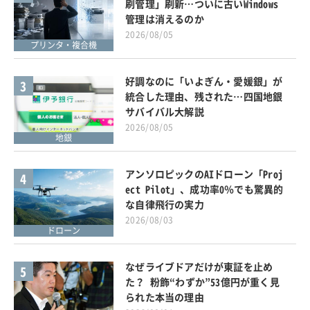
刷管理」刷新…ついに古いWindows
管理は消えるのか
2026/08/05
プリンタ・複合機
好調なのに「いよぎん・愛媛銀」が
3
統合した理由、残された…四国地銀
サバイバル大解説
2026/08/05
地銀
アンソロピックのAIドローン「Proj
4
ect Pilot」、成功率0％でも驚異的
な自律飛行の実力
2026/08/03
ドローン
なぜライブドアだけが東証を止め
5
た？ 粉飾“わずか”53億円が重く見
られた本当の理由