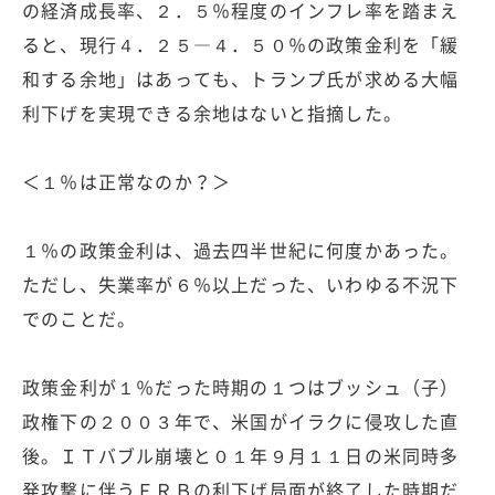
の経済成長率、２．５％程度のインフレ率を踏まえ
ると、現行４．２５―４．５０％の政策金利を「緩
和する余地」はあっても、トランプ氏が求める大幅
利下げを実現できる余地はないと指摘した。
＜１％は正常なのか？＞
１％の政策金利は、過去四半世紀に何度かあった。
ただし、失業率が６％以上だった、いわゆる不況下
でのことだ。
政策金利が１％だった時期の１つはブッシュ（子）
政権下の２００３年で、米国がイラクに侵攻した直
後。ＩＴバブル崩壊と０１年９月１１日の米同時多
発攻撃に伴うＦＲＢの利下げ局面が終了した時期だ