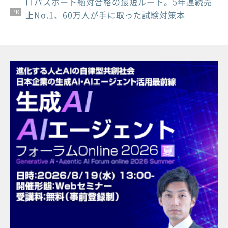
ITパスポート絶対合格の最短ルート。5年連続売
PR
PR
PR
上No.1、60万人が手に取った試験対策本