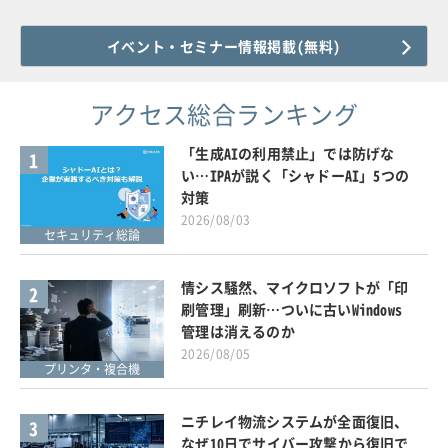
イベント・セミナー情報掲載(無料)
アクセス総合ランキング
「生成AIの利用禁止」では防げな
1
い…IPAが説く「シャドーAI」5つの
対策
2026/08/03
セキュリティ総論
情シス騒然、マイクロソフトが「印
2
刷管理」刷新…ついに古いWindows
管理は消えるのか
2026/08/05
プリンタ・複合機
ニチレイ物流システムが全面復旧、
3
なぜ10日でサイバー攻撃から復旧で