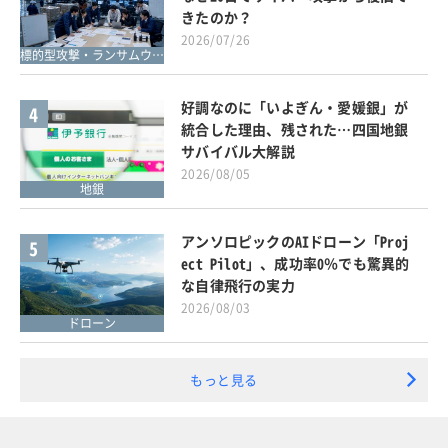
きたのか？
2026/07/26
標的型攻撃・ランサムウェア対策
好調なのに「いよぎん・愛媛銀」が
4
統合した理由、残された…四国地銀
サバイバル大解説
2026/08/05
地銀
アンソロピックのAIドローン「Proj
5
ect Pilot」、成功率0％でも驚異的
な自律飛行の実力
2026/08/03
ドローン
もっと見る