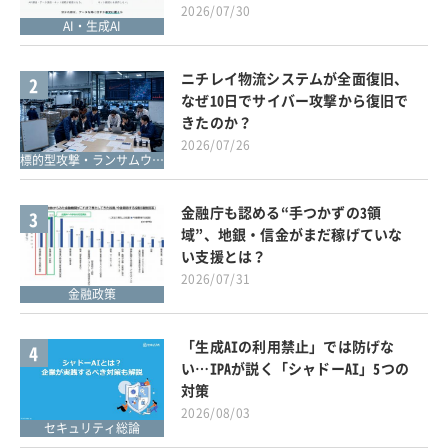
2026/07/30
AI・生成AI
ニチレイ物流システムが全面復旧、
2
なぜ10日でサイバー攻撃から復旧で
きたのか？
2026/07/26
標的型攻撃・ランサムウェア対策
金融庁も認める“手つかずの3領
3
域”、地銀・信金がまだ稼げていな
い支援とは？
2026/07/31
金融政策
「生成AIの利用禁止」では防げな
4
い…IPAが説く「シャドーAI」5つの
対策
2026/08/03
セキュリティ総論