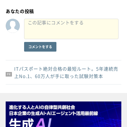
あなたの投稿
コメントをする
ITパスポート絶対合格の最短ルート。5年連続売
PR
PR
PR
上No.1、60万人が手に取った試験対策本