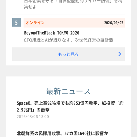
日本企業を守る「自律型能動的サイバー防御」を構
築せよ
5
オンライン
2026/09/02
BeyondTheBlack TOKYO 2026
CFO組織とAIが織りなす、次世代経営の羅針盤
もっと見る
最新ニュース
SpaceX、売上高92％増でも約853億円赤字、AI投資「約
2.5兆円」の衝撃
2026/08/06 13:00
北朝鮮系の偽採用攻撃、57カ国1640社に影響か