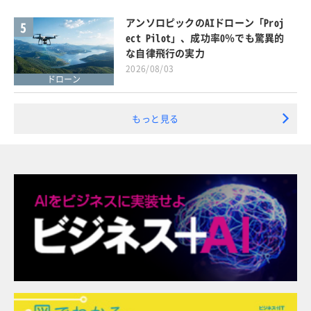
アンソロピックのAIドローン「Proj
5
ect Pilot」、成功率0％でも驚異的
な自律飛行の実力
2026/08/03
ドローン
もっと見る