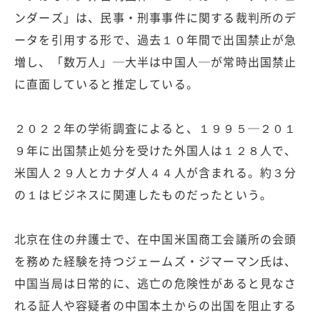
ンダーズ」は、民事・刑事事件に関する裁判所のデ
ータを引用する形で、過去１０年間で出国禁止が急
増し、「数万人」─大半は中国人─が常時出国禁止
に直面していると推定している。
２０２２年の学術調査によると、１９９５─２０１
９年に出国禁止処分を受けた外国人は１２８人で、
米国人２９人とカナダ人４４人が含まれる。約３分
の１はビジネスに関連したものだったという。
北京在住の弁護士で、在中国米国商工会議所の会頭
を務めた経験を持つジェームズ・ジマーマン氏は、
中国当局は日常的に、逃亡の危険性があると見なさ
れる証人や容疑者の中国本土からの出国を阻止する