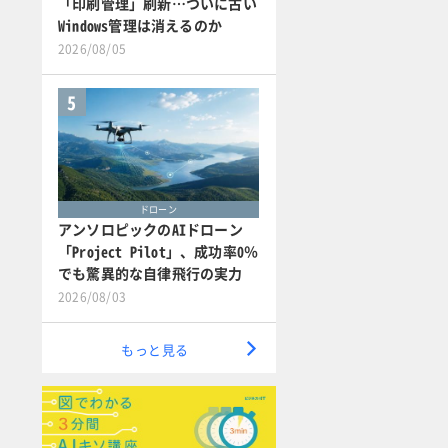
「印刷管理」刷新…ついに古い
Windows管理は消えるのか
2026/08/05
5
ドローン
アンソロピックのAIドローン
「Project Pilot」、成功率0％
でも驚異的な自律飛行の実力
2026/08/03
もっと見る