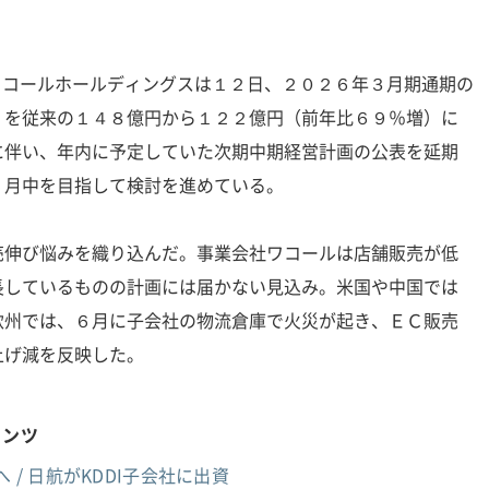
 ワコールホールディングスは１２日、２０２６年３月期通期の
）を従来の１４８億円から１２２億円（前年比６９％増）に
に伴い、年内に予定していた次期中期経営計画の公表を延期
５月中を目指して検討を進めている。
売伸び悩みを織り込んだ。事業会社ワコールは店舗販売が低
長しているものの計画には届かない見込み。米国や中国では
欧州では、６月に子会社の物流倉庫で火災が起き、ＥＣ販売
上げ減を反映した。
テンツ
 / 日航がKDDI子会社に出資