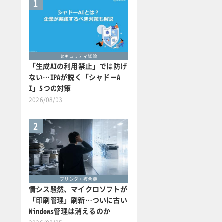
1
セキュリティ総論
「生成AIの利用禁止」では防げ
ない…IPAが説く「シャドーA
I」5つの対策
2026/08/03
2
プリンタ・複合機
情シス騒然、マイクロソフトが
「印刷管理」刷新…ついに古い
Windows管理は消えるのか