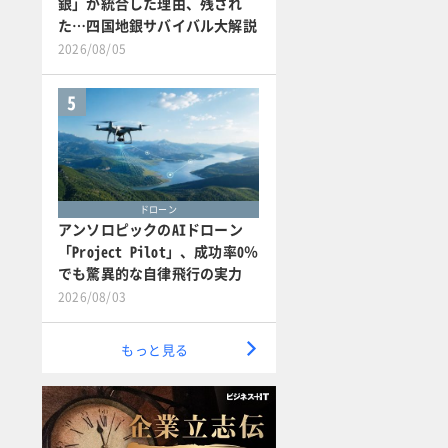
銀」が統合した理由、残され
た…四国地銀サバイバル大解説
2026/08/05
5
ドローン
アンソロピックのAIドローン
「Project Pilot」、成功率0％
でも驚異的な自律飛行の実力
2026/08/03
もっと見る