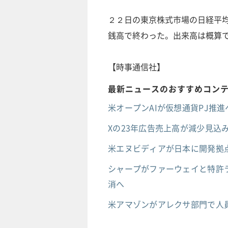
２２日の東京株式市場の日経平
銭高で終わった。出来高は概算
【時事通信社】
最新ニュースのおすすめコン
米オープンAIが仮想通貨PJ推進へ
Xの23年広告売上高が減少見込み
米エヌビディアが日本に開発拠点
シャープがファーウェイと特許ラ
消へ
米アマゾンがアレクサ部門で人