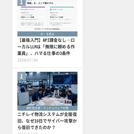
1
AI・生成AI
【最強入門】API課金なし…ロ
ーカルLLMは「無限に頼める作
業員」、ハマる仕事の3条件
2026/07/30
2
標的型攻撃・ランサムウェア対策
ニチレイ物流システムが全面復
旧、なぜ10日でサイバー攻撃か
ら復旧できたのか？