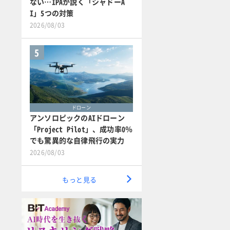
ない…IPAが説く「シャドーA
I」5つの対策
2026/08/03
5
ドローン
アンソロピックのAIドローン
「Project Pilot」、成功率0％
でも驚異的な自律飛行の実力
2026/08/03
もっと見る