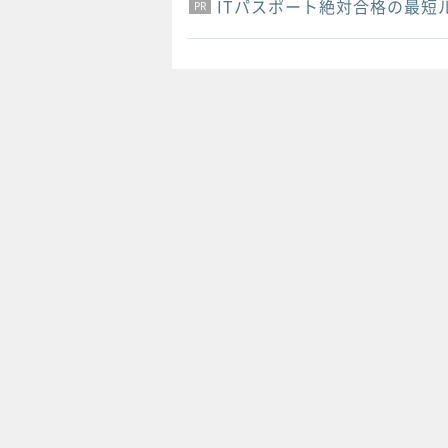
ITパスポート絶対合格の最短
PR
PR
PR