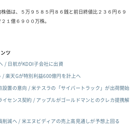
均株価は、５万９５８５円８６銭と前日終値比２３６円６９
で２１億６９００万株。
テンツ
 / 日航がKDDI子会社に出資
 / 楽天Gが特別利益600億円を計上へ
設置の意向 / 米テスラの「サイバートラック」が出荷開始
イセンス契約 / アップルがゴールドマンとのクレカ提携解
員削減へ / 米エヌビディアの売上高見通しが予想上回る