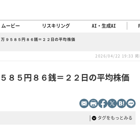
ムービー
リスキリング
AI・生成AI
５万９５８５円８６銭＝２２日の平均株価
2026/04/22 19:33 
５８５円８６銭＝２２日の平均株価
|
タグをもっとみる