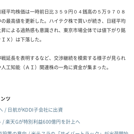
日経平均株価は一時前日比３５９円０４銭高の５万９７０８
中の最高値を更新した。ハイテク株で買いが続き、日経平均
上昇による過熱感も意識され、東京市場全体では値下がり銘
ＰＩＸ）は下落した。
停戦延長を表明するなど、交渉継続を模索する様子が見られ
や人工知能（ＡＩ）関連株の一角に資金が集まった。
テンツ
 / 日航がKDDI子会社に出資
 / 楽天Gが特別利益600億円を計上へ
設置の意向 / 米テスラの「サイバートラック」が出荷開始