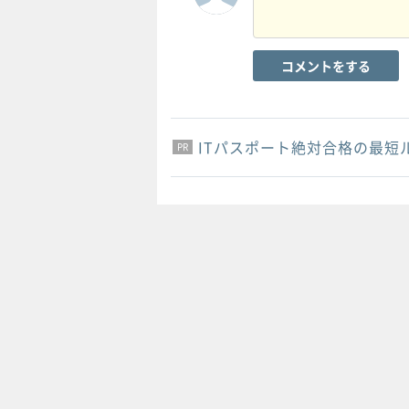
コメントをする
ITパスポート絶対合格の最短
PR
PR
PR