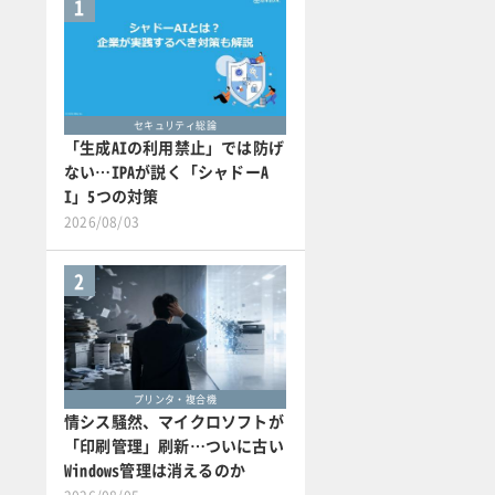
1
セキュリティ総論
「生成AIの利用禁止」では防げ
ない…IPAが説く「シャドーA
I」5つの対策
2026/08/03
2
プリンタ・複合機
情シス騒然、マイクロソフトが
「印刷管理」刷新…ついに古い
Windows管理は消えるのか