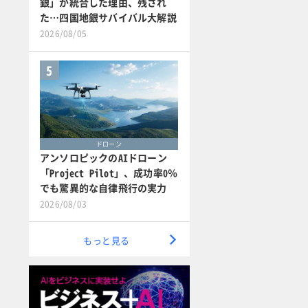
銀」が統合した理由、残され
た…四国地銀サバイバル大解説
2026/08/05
5
ドローン
アンソロピックのAIドローン
「Project Pilot」、成功率0％
でも驚異的な自律飛行の実力
2026/08/03
もっと見る