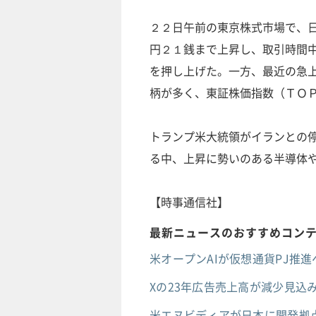
２２日午前の東京株式市場で、
円２１銭まで上昇し、取引時間
を押し上げた。一方、最近の急
柄が多く、東証株価指数（ＴＯ
トランプ米大統領がイランとの
る中、上昇に勢いのある半導体
【時事通信社】
最新ニュースのおすすめコン
米オープンAIが仮想通貨PJ推進へ
Xの23年広告売上高が減少見込み
米エヌビディアが日本に開発拠点