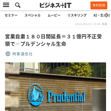
無料登録
セミナー
スペシャル
ムービー
リスキリング
AI・生成AI
2026/04/22 19:49 掲載
営業自粛１８０日間延長＝３１億円不正受
領で―プルデンシャル生命
時事通信社