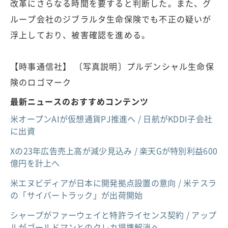
改革にさらなる時間を要すると判断した。また、グ
ループ会社のジブラルタ生命保険でも不正の疑いが
浮上しており、被害確認を進める。
【時事通信社】 〔写真説明〕プルデンシャル生命保
険のロゴマーク
最新ニュースのおすすめコンテンツ
米オープンAIが仮想通貨PJ推進へ / 日航がKDDI子会社
に出資
Xの23年広告売上高が減少見込み / 楽天Gが特別利益600
億円を計上へ
米エヌビディアが日本に開発拠点設置の意向 / 米テスラ
の「サイバートラック」が出荷開始
シャープがファーウェイと特許ライセンス契約 / アップ
ルがゴールドマンとのクレカ提携解消へ