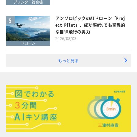
プリンタ・複合機
アンソロピックのAIドローン「Proj
5
ect Pilot」、成功率0％でも驚異的
な自律飛行の実力
2026/08/03
ドローン
もっと見る