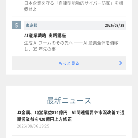
日本企業を守る「自律型能動的サイバー防御」を構
築せよ
5
東京都
2026/08/28
AI産業戦略 実践講座
生成 AI ブームのその先へ ── AI 産業全体を俯瞰
し、35 年先の事
もっと見る
最新ニュース
JX金属、1Q営業益814億円 AI関連需要や市況改善で通
期営業益を420億円上方修正
2026/08/06 19:25