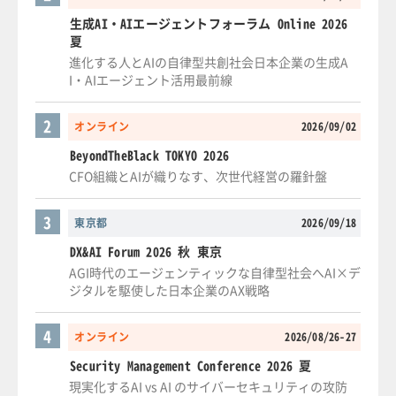
生成AI・AIエージェントフォーラム Online 2026
夏
進化する人とAIの自律型共創社会日本企業の生成A
I・AIエージェント活用最前線
2
オンライン
2026/09/02
BeyondTheBlack TOKYO 2026
CFO組織とAIが織りなす、次世代経営の羅針盤
3
東京都
2026/09/18
DX&AI Forum 2026 秋 東京
AGI時代のエージェンティックな自律型社会へAI×デ
ジタルを駆使した日本企業のAX戦略
4
オンライン
2026/08/26-27
Security Management Conference 2026 夏
現実化するAI vs AI のサイバーセキュリティの攻防