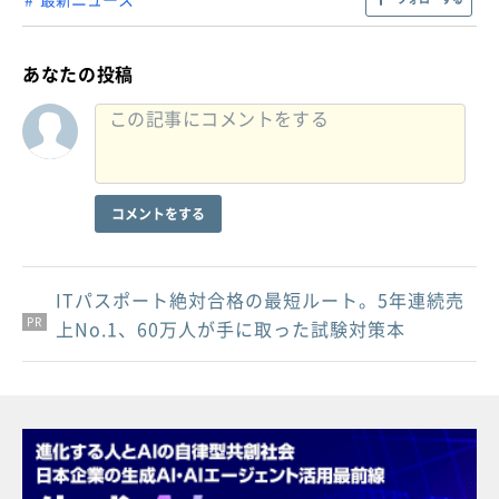
あなたの投稿
コメントをする
ITパスポート絶対合格の最短ルート。5年連続売
PR
PR
PR
上No.1、60万人が手に取った試験対策本