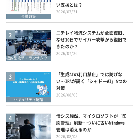
い支援とは？
2026/07/31
金融政策
ニチレイ物流システムが全面復旧、
2
なぜ10日でサイバー攻撃から復旧で
きたのか？
2026/07/26
標的型攻撃・ランサムウェア対策
「生成AIの利用禁止」では防げな
3
い…IPAが説く「シャドーAI」5つの
対策
2026/08/03
セキュリティ総論
情シス騒然、マイクロソフトが「印
4
刷管理」刷新…ついに古いWindows
管理は消えるのか
2026/08/05