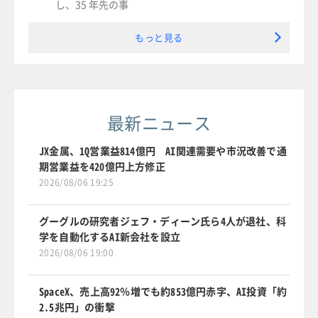
し、35 年先の事
もっと見る
最新ニュース
JX金属、1Q営業益814億円 AI関連需要や市況改善で通
期営業益を420億円上方修正
2026/08/06 19:25
グーグルの研究者ジェフ・ディーン氏ら4人が退社、科
学を自動化するAI新会社を設立
2026/08/06 19:00
SpaceX、売上高92％増でも約853億円赤字、AI投資「約
2.5兆円」の衝撃