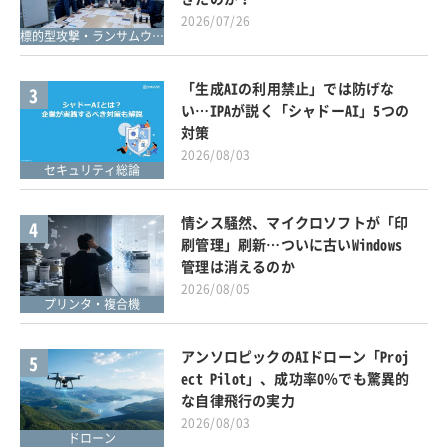
2026/07/26
標的型攻撃・ランサムウェア対策
「生成AIの利用禁止」では防げな
3
い…IPAが説く「シャドーAI」5つの
対策
2026/08/03
セキュリティ総論
情シス騒然、マイクロソフトが「印
4
刷管理」刷新…ついに古いWindows
管理は消えるのか
2026/08/05
プリンタ・複合機
アンソロピックのAIドローン「Proj
5
ect Pilot」、成功率0％でも驚異的
な自律飛行の実力
2026/08/03
ドローン