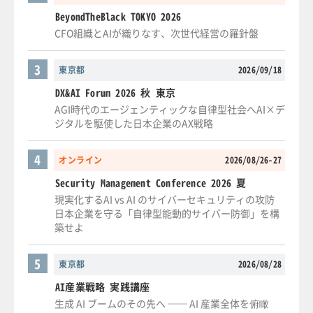
BeyondTheBlack TOKYO 2026
CFO組織とAIが織りなす、次世代経営の羅針盤
3
東京都
2026/09/18
DX&AI Forum 2026 秋 東京
AGI時代のエージェンティックな自律型社会へAI×デ
ジタルを駆使した日本企業のAX戦略
4
オンライン
2026/08/26-27
Security Management Conference 2026 夏
現実化するAI vs AI のサイバーセキュリティの攻防
日本企業を守る「自律型能動的サイバー防御」を構
築せよ
5
東京都
2026/08/28
AI産業戦略 実践講座
生成 AI ブームのその先へ ── AI 産業全体を俯瞰