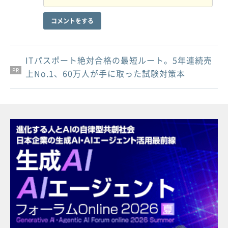
コメントをする
ITパスポート絶対合格の最短ルート。5年連続売
PR
PR
PR
上No.1、60万人が手に取った試験対策本