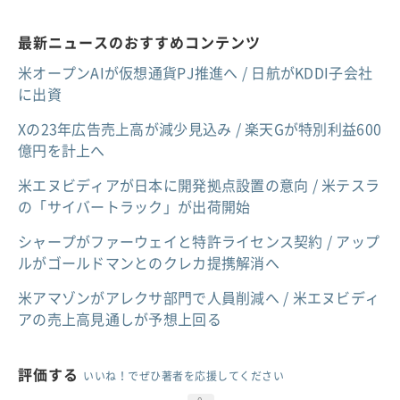
最新ニュースのおすすめコンテンツ
米オープンAIが仮想通貨PJ推進へ / 日航がKDDI子会社
に出資
Xの23年広告売上高が減少見込み / 楽天Gが特別利益600
億円を計上へ
米エヌビディアが日本に開発拠点設置の意向 / 米テスラ
の「サイバートラック」が出荷開始
シャープがファーウェイと特許ライセンス契約 / アップ
ルがゴールドマンとのクレカ提携解消へ
米アマゾンがアレクサ部門で人員削減へ / 米エヌビディ
アの売上高見通しが予想上回る
評価する
いいね！でぜひ著者を応援してください