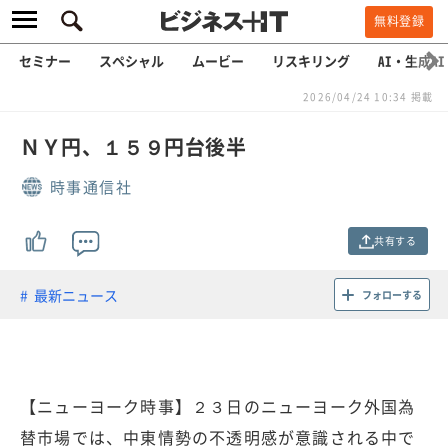
無料登録
セミナー
スペシャル
ムービー
リスキリング
AI・生成AI
2026/04/24 10:34 掲載
ＮＹ円、１５９円台後半
時事通信社
共有する
最新ニュース
フォローする
【ニューヨーク時事】２３日のニューヨーク外国為
替市場では、中東情勢の不透明感が意識される中で