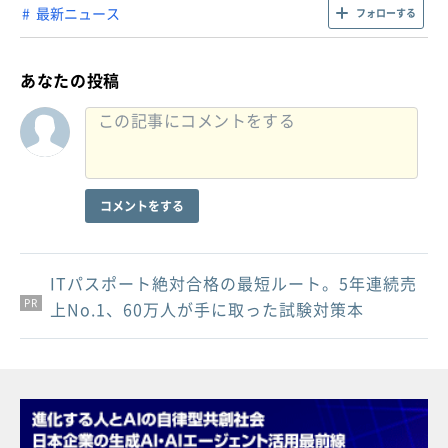
最新ニュース
フォローする
あなたの投稿
コメントをする
ITパスポート絶対合格の最短ルート。5年連続売
PR
PR
PR
上No.1、60万人が手に取った試験対策本