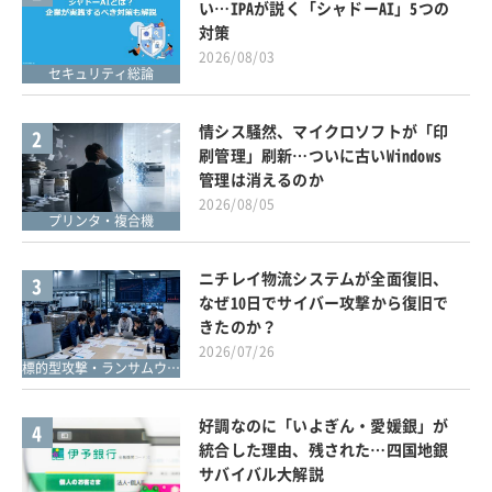
い…IPAが説く「シャドーAI」5つの
対策
2026/08/03
セキュリティ総論
情シス騒然、マイクロソフトが「印
2
刷管理」刷新…ついに古いWindows
管理は消えるのか
2026/08/05
プリンタ・複合機
ニチレイ物流システムが全面復旧、
3
なぜ10日でサイバー攻撃から復旧で
きたのか？
2026/07/26
標的型攻撃・ランサムウェア対策
好調なのに「いよぎん・愛媛銀」が
4
統合した理由、残された…四国地銀
サバイバル大解説