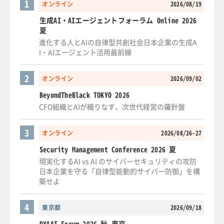
1
オンライン
2026/08/19
生成AI・AIエージェントフォーラム Online 2026
夏
進化する人とAIの自律型共創社会日本企業の生成A
I・AIエージェント活用最前線
2
オンライン
2026/09/02
BeyondTheBlack TOKYO 2026
CFO組織とAIが織りなす、次世代経営の羅針盤
3
オンライン
2026/08/26-27
Security Management Conference 2026 夏
現実化するAI vs AI のサイバーセキュリティの攻防
日本企業を守る「自律型能動的サイバー防御」を構
築せよ
4
東京都
2026/09/18
DX&AI Forum 2026 秋 東京