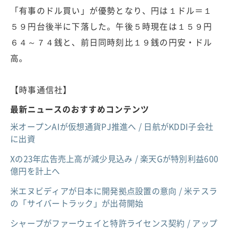
「有事のドル買い」が優勢となり、円は１ドル＝１
５９円台後半に下落した。午後５時現在は１５９円
６４～７４銭と、前日同時刻比１９銭の円安・ドル
高。
【時事通信社】
最新ニュースのおすすめコンテンツ
米オープンAIが仮想通貨PJ推進へ / 日航がKDDI子会社
に出資
Xの23年広告売上高が減少見込み / 楽天Gが特別利益600
億円を計上へ
米エヌビディアが日本に開発拠点設置の意向 / 米テスラ
の「サイバートラック」が出荷開始
シャープがファーウェイと特許ライセンス契約 / アップ