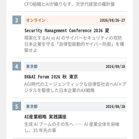
CFO組織とAIが織りなす、次世代経営の羅針盤
3
オンライン
2026/08/26-27
Security Management Conference 2026 夏
現実化するAI vs AI のサイバーセキュリティの攻防
日本企業を守る「自律型能動的サイバー防御」を構
築せよ
4
東京都
2026/09/18
DX&AI Forum 2026 秋 東京
AGI時代のエージェンティックな自律型社会へAI×デ
ジタルを駆使した日本企業のAX戦略
5
東京都
2026/08/28
AI産業戦略 実践講座
生成 AI ブームのその先へ ── AI 産業全体を俯瞰
し、35 年先の事