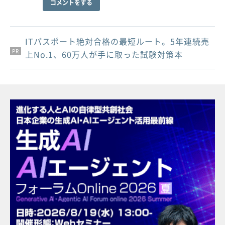
コメントをする
ITパスポート絶対合格の最短ルート。5年連続売
PR
PR
PR
上No.1、60万人が手に取った試験対策本