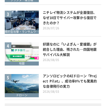
プリンタ・複合機
ニチレイ物流システムが全面復旧、
3
なぜ10日でサイバー攻撃から復旧で
きたのか？
2026/07/26
標的型攻撃・ランサムウェア対策
好調なのに「いよぎん・愛媛銀」が
4
統合した理由、残された…四国地銀
サバイバル大解説
2026/08/05
地銀
アンソロピックのAIドローン「Proj
5
ect Pilot」、成功率0％でも驚異的
な自律飛行の実力
2026/08/03
ドローン