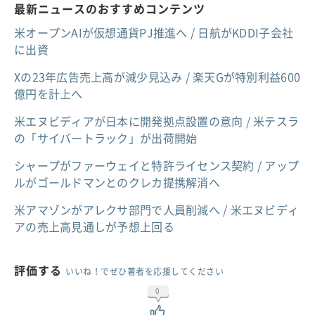
最新ニュースのおすすめコンテンツ
米オープンAIが仮想通貨PJ推進へ / 日航がKDDI子会社
に出資
Xの23年広告売上高が減少見込み / 楽天Gが特別利益600
億円を計上へ
米エヌビディアが日本に開発拠点設置の意向 / 米テスラ
の「サイバートラック」が出荷開始
シャープがファーウェイと特許ライセンス契約 / アップ
ルがゴールドマンとのクレカ提携解消へ
米アマゾンがアレクサ部門で人員削減へ / 米エヌビディ
アの売上高見通しが予想上回る
評価する
いいね！でぜひ著者を応援してください
0