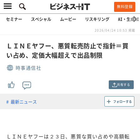
無料登録
セミナー
スペシャル
ムービー
リスキリング
AI・生成AI
2026/04/24 10:53 掲載
ＬＩＮＥヤフー、悪質転売防止で指針＝買
い占め、定価大幅超えで出品制限
時事通信社
共有する
最新ニュース
フォローする
ＬＩＮＥヤフーは２３日、悪質な買い占めや高額転