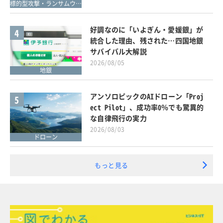
標的型攻撃・ランサムウェア対策
好調なのに「いよぎん・愛媛銀」が
4
統合した理由、残された…四国地銀
サバイバル大解説
2026/08/05
地銀
アンソロピックのAIドローン「Proj
5
ect Pilot」、成功率0％でも驚異的
な自律飛行の実力
2026/08/03
ドローン
もっと見る