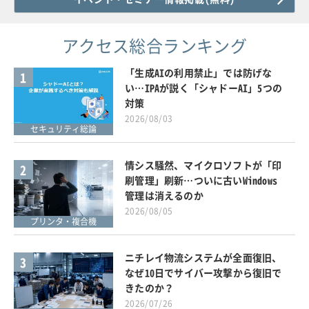
アクセス総合ランキング
「生成AIの利用禁止」では防げな
1
い…IPAが説く「シャドーAI」5つの
対策
2026/08/03
セキュリティ総論
情シス騒然、マイクロソフトが「印
2
刷管理」刷新…ついに古いWindows
管理は消えるのか
2026/08/05
プリンタ・複合機
ニチレイ物流システムが全面復旧、
3
なぜ10日でサイバー攻撃から復旧で
きたのか？
2026/07/26