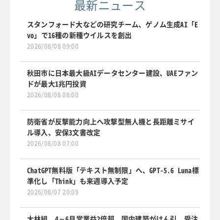
最新ニュース
スタンフォード大などの研究チーム、ゲノム生成AI「E
vo」で16種の新種ウイルスを創出
2026/08/08 09:00
秋田市に日本最大級AIデータセンター建設、UAEファン
ドが最大1兆円投資
2026/08/08 08:00
防衛省が反撃能力向上へ攻撃型無人機と長距離ミサイ
ル導入、安保3文書改定
2026/08/08 07:00
ChatGPT無料版「テキスト無制限」へ、GPT-5.6 Luna標
準化し「Think」も来週導入予定
2026/08/07 20:09
大林組、4～6月営業益2倍超 国内建築がけん引、受注