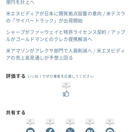
億円を計上へ
米エヌビディアが日本に開発拠点設置の意向 / 米テスラ
の「サイバートラック」が出荷開始
シャープがファーウェイと特許ライセンス契約 / アップ
ルがゴールドマンとのクレカ提携解消へ
米アマゾンがアレクサ部門で人員削減へ / 米エヌビディ
アの売上高見通しが予想上回る
評価する
いいね！でぜひ著者を応援してください
0
共有する
0
0
0
0
0