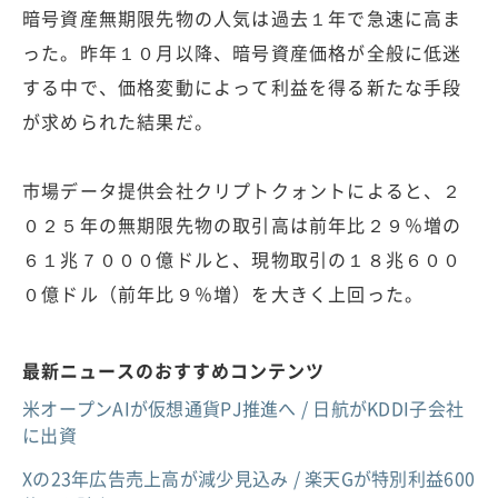
暗号資産無期限先物の人気は過去１年で急速に高ま
った。昨年１０月以降、暗号資産価格が全般に低迷
する中で、価格変動によって利益を得る新たな手段
が求められた結果だ。
市場データ提供会社クリプトクォントによると、２
０２５年の無期限先物の取引高は前年比２９％増の
６１兆７０００億ドルと、現物取引の１８兆６００
０億ドル（前年比９％増）を大きく上回った。
最新ニュースのおすすめコンテンツ
米オープンAIが仮想通貨PJ推進へ / 日航がKDDI子会社
に出資
Xの23年広告売上高が減少見込み / 楽天Gが特別利益600