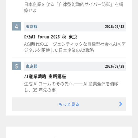
日本企業を守る「自律型能動的サイバー防御」を構
築せよ
4
東京都
2026/09/18
DX&AI Forum 2026 秋 東京
AGI時代のエージェンティックな自律型社会へAI×デ
ジタルを駆使した日本企業のAX戦略
5
東京都
2026/08/28
AI産業戦略 実践講座
生成 AI ブームのその先へ ── AI 産業全体を俯瞰
し、35 年先の事
もっと見る