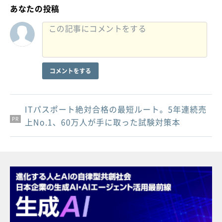
あなたの投稿
コメントをする
ITパスポート絶対合格の最短ルート。5年連続売
PR
PR
PR
上No.1、60万人が手に取った試験対策本