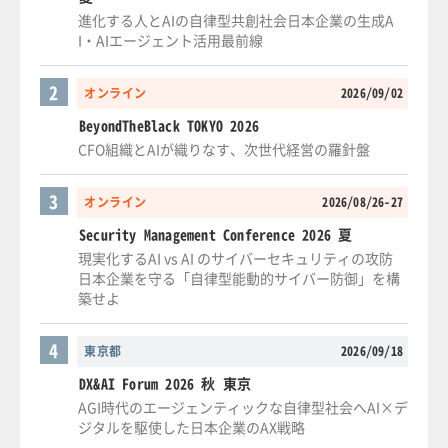
進化する人とAIの自律型共創社会日本企業の生成A
I・AIエージェント活用最前線
2
オンライン
2026/09/02
BeyondTheBlack TOKYO 2026
CFO組織とAIが織りなす、次世代経営の羅針盤
3
オンライン
2026/08/26-27
Security Management Conference 2026 夏
現実化するAI vs AI のサイバーセキュリティの攻防
日本企業を守る「自律型能動的サイバー防御」を構
築せよ
4
東京都
2026/09/18
DX&AI Forum 2026 秋 東京
AGI時代のエージェンティックな自律型社会へAI×デ
ジタルを駆使した日本企業のAX戦略