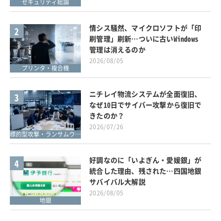
セキュリティ総論
情シス騒然、マイクロソフトが「印
2
刷管理」刷新…ついに古いWindows
管理は消えるのか
2026/08/05
プリンタ・複合機
ニチレイ物流システムが全面復旧、
3
なぜ10日でサイバー攻撃から復旧で
きたのか？
2026/07/26
標的型攻撃・ランサムウェア対策
好調なのに「いよぎん・愛媛銀」が
4
統合した理由、残された…四国地銀
サバイバル大解説
2026/08/05
地銀