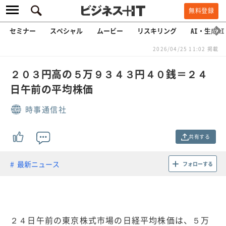
無料登録
セミナー
スペシャル
ムービー
リスキリング
AI・生成AI
2026/04/25 11:02 掲載
２０３円高の５万９３４３円４０銭＝２４
日午前の平均株価
時事通信社
共有する
最新ニュース
フォローする
２４日午前の東京株式市場の日経平均株価は、５万