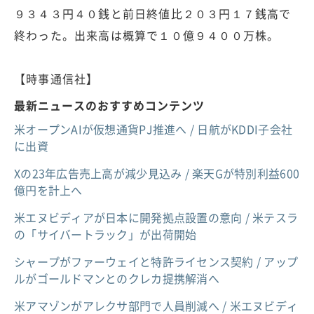
９３４３円４０銭と前日終値比２０３円１７銭高で
終わった。出来高は概算で１０億９４００万株。
【時事通信社】
最新ニュースのおすすめコンテンツ
米オープンAIが仮想通貨PJ推進へ / 日航がKDDI子会社
に出資
Xの23年広告売上高が減少見込み / 楽天Gが特別利益600
億円を計上へ
米エヌビディアが日本に開発拠点設置の意向 / 米テスラ
の「サイバートラック」が出荷開始
シャープがファーウェイと特許ライセンス契約 / アップ
ルがゴールドマンとのクレカ提携解消へ
米アマゾンがアレクサ部門で人員削減へ / 米エヌビディ