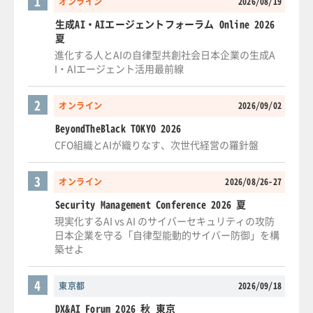
1
オンライン
2026/08/19
生成AI・AIエージェントフォーラム Online 2026
夏
進化する人とAIの自律型共創社会日本企業の生成A
I・AIエージェント活用最前線
2
オンライン
2026/09/02
BeyondTheBlack TOKYO 2026
CFO組織とAIが織りなす、次世代経営の羅針盤
3
オンライン
2026/08/26-27
Security Management Conference 2026 夏
現実化するAI vs AI のサイバーセキュリティの攻防
日本企業を守る「自律型能動的サイバー防御」を構
築せよ
4
東京都
2026/09/18
DX&AI Forum 2026 秋 東京