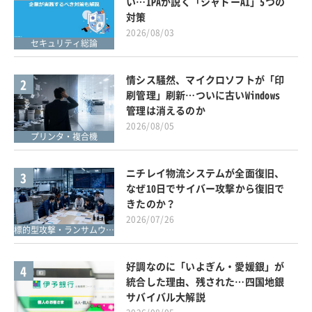
い…IPAが説く「シャドーAI」5つの
対策
2026/08/03
セキュリティ総論
情シス騒然、マイクロソフトが「印
2
刷管理」刷新…ついに古いWindows
管理は消えるのか
2026/08/05
プリンタ・複合機
ニチレイ物流システムが全面復旧、
3
なぜ10日でサイバー攻撃から復旧で
きたのか？
2026/07/26
標的型攻撃・ランサムウェア対策
好調なのに「いよぎん・愛媛銀」が
4
統合した理由、残された…四国地銀
サバイバル大解説