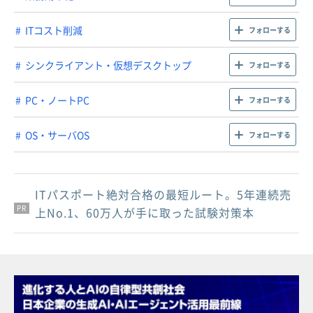
ITコスト削減
フォローする
シンクライアント・仮想デスクトップ
フォローする
PC・ノートPC
フォローする
OS・サーバOS
フォローする
ITパスポート絶対合格の最短ルート。5年連続売
PR
PR
PR
上No.1、60万人が手に取った試験対策本