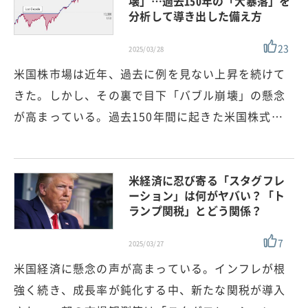
壊」…過去150年の「大暴落」を
分析して導き出した備え方
23
2025/03/28
米国株市場は近年、過去に例を見ない上昇を続けて
きた。しかし、その裏で目下「バブル崩壊」の懸念
が高まっている。過去150年間に起きた米国株式…
米経済に忍び寄る「スタグフレ
ーション」は何がヤバい？「ト
ランプ関税」とどう関係？
7
2025/03/27
米国経済に懸念の声が高まっている。インフレが根
強く続き、成長率が鈍化する中、新たな関税が導入