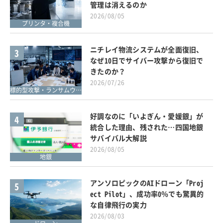
管理は消えるのか
2026/08/05
プリンタ・複合機
ニチレイ物流システムが全面復旧、
3
なぜ10日でサイバー攻撃から復旧で
きたのか？
2026/07/26
標的型攻撃・ランサムウェア対策
好調なのに「いよぎん・愛媛銀」が
4
統合した理由、残された…四国地銀
サバイバル大解説
2026/08/05
地銀
アンソロピックのAIドローン「Proj
5
ect Pilot」、成功率0％でも驚異的
な自律飛行の実力
2026/08/03