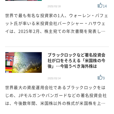
14
2025/03/18
世界で最も有名な投資家の1人、ウォーレン・バフェ
ット氏が率いる米投資会社バークシャー・ハサウェ
イは、2025年2月、株主宛ての年次書簡を発表し…
ブラックロックなど著名投資会
社が口をそろえる「米国株の今
後」…今狙うべき海外株は
9
2025/03/14
世界最大の資産運用会社であるブラックロックをは
じめ、JPモルガンやバンガードなどの著名投資会社
は、今後数年間、米国株以外の株式が米国株を上…