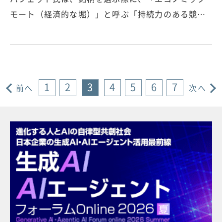
モート（経済的な堀）」と呼ぶ「持続力のある競…
1
2
3
4
5
6
7
前へ
次へ