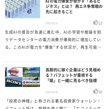
AIの電力爆食が脅かす「あるビ
ジネス」とは？ 再エネ争奪戦の
先に起きること
12
2025/02/13
生成AIの普及が急速に進む中、AIの学習や推論を担
うデータセンターの電力消費が爆発的に増加してい
る。このAIが電力を“爆食”する状況が、再生可能…
長期的に稼ぐ企業はどう見極め
る？バフェットが重視する
「堀」と一緒に見るべき指標
10
2025/02/06
「投資の神様」と称される著名投資家ウォーレン・
バフェット氏は、銘柄を選ぶ際に、「エコノミック