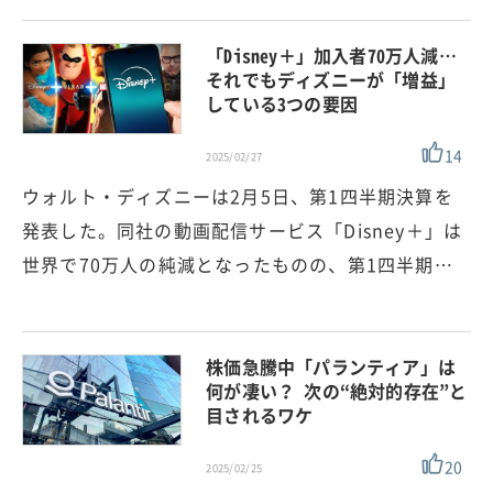
「Disney＋」加入者70万人減…
それでもディズニーが「増益」
している3つの要因
14
2025/02/27
ウォルト・ディズニーは2月5日、第1四半期決算を
発表した。同社の動画配信サービス「Disney＋」は
世界で70万人の純減となったものの、第1四半期…
株価急騰中「パランティア」は
何が凄い？ 次の“絶対的存在”と
目されるワケ
20
2025/02/25