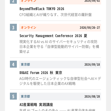
2
オンライン
2026/09/02
BeyondTheBlack TOKYO 2026
CFO組織とAIが織りなす、次世代経営の羅針盤
3
オンライン
2026/08/26-27
Security Management Conference 2026 夏
現実化するAI vs AI のサイバーセキュリティの攻防
日本企業を守る「自律型能動的サイバー防御」を構
築せよ
4
東京都
2026/09/18
DX&AI Forum 2026 秋 東京
AGI時代のエージェンティックな自律型社会へAI×デ
ジタルを駆使した日本企業のAX戦略
5
東京都
2026/08/28
AI産業戦略 実践講座
生成 AI ブームのその先へ ── AI 産業全体を俯瞰