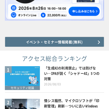
イベント・セミナー情報掲載(無料)
アクセス総合ランキング
「生成AIの利用禁止」では防げな
1
い…IPAが説く「シャドーAI」5つの
対策
2026/08/03
セキュリティ総論
情シス騒然、マイクロソフトが「印
2
刷管理」刷新…ついに古いWindows