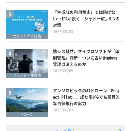
「生成AIの利用禁止」では防げな
3
い…IPAが説く「シャドーAI」5つの
対策
2026/08/03
セキュリティ総論
情シス騒然、マイクロソフトが「印
4
刷管理」刷新…ついに古いWindows
管理は消えるのか
2026/08/05
プリンタ・複合機
アンソロピックのAIドローン「Proj
5
ect Pilot」、成功率0％でも驚異的
な自律飛行の実力
2026/08/03
ドローン
もっと見る