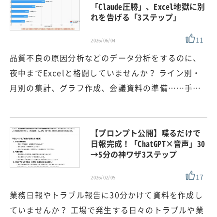
「Claude圧勝」、Excel地獄に別
れを告げる「3ステップ」
11
2026/06/04
品質不良の原因分析などのデータ分析をするのに、
夜中までExcelと格闘していませんか？ ライン別・
月別の集計、グラフ作成、会議資料の準備……手…
【プロンプト公開】喋るだけで
日報完成！「ChatGPT×音声」30
→5分の神ワザ3ステップ
17
2026/02/05
業務日報やトラブル報告に30分かけて資料を作成し
ていませんか？ 工場で発生する日々のトラブルや業