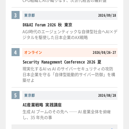
CFO組織とAIが織りなす、次世代経営の羅針盤
3
東京都
2026/09/18
DX&AI Forum 2026 秋 東京
AGI時代のエージェンティックな自律型社会へAI×デ
ジタルを駆使した日本企業のAX戦略
4
オンライン
2026/08/26-27
Security Management Conference 2026 夏
現実化するAI vs AI のサイバーセキュリティの攻防
日本企業を守る「自律型能動的サイバー防御」を構
築せよ
5
東京都
2026/08/28
AI産業戦略 実践講座
生成 AI ブームのその先へ ── AI 産業全体を俯瞰
し、35 年先の事