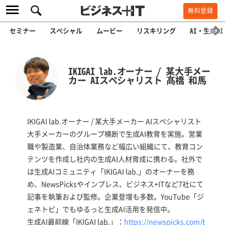
無料登録
セミナー
スペシャル
ムービー
リスキリング
AI・生成AI
IKIGAI lab.オーナー / 某大手メー
カー AIスペシャリスト 髙橋 和馬
IKIGAI lab.オーナー / 某大手メーカー AIスペシャリスト
大手メーカーのグループ横断で生成AI教育を実施。営業
職や製造業、自治体業務など幅広い組織にて、教育コン
テンツを作成し社内の生成AI人材育成に携わる。社外で
は生成AIコミュニティ「IKIGAI lab.」のオーナーを務
め、NewsPicksやインプレス、ビジネス+ITなど7社にて
記事を執筆および監修。企業登壇も多数。YouTube「ジ
ェネトピ」でもゆるっと生成AI活用を発信中。
生成AI最前線「IKIGAI lab.」：
https://newspicks.com/t