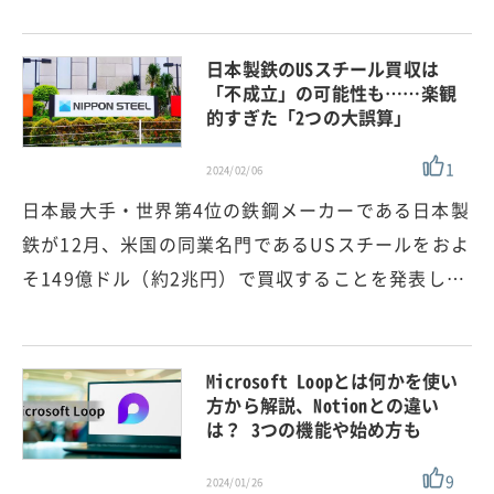
日本製鉄のUSスチール買収は
「不成立」の可能性も……楽観
的すぎた「2つの大誤算」
1
2024/02/06
日本最大手・世界第4位の鉄鋼メーカーである日本製
鉄が12月、米国の同業名門であるUSスチールをおよ
そ149億ドル（約2兆円）で買収することを発表し…
Microsoft Loopとは何かを使い
方から解説、Notionとの違い
は？ 3つの機能や始め方も
9
2024/01/26