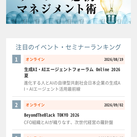
注目のイベント・セミナーランキング
1
オンライン
2026/08/19
生成AI・AIエージェントフォーラム Online 2026
夏
進化する人とAIの自律型共創社会日本企業の生成A
I・AIエージェント活用最前線
2
オンライン
2026/09/02
BeyondTheBlack TOKYO 2026
CFO組織とAIが織りなす、次世代経営の羅針盤