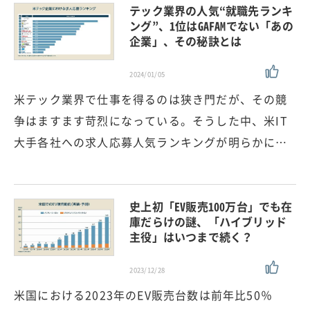
テック業界の人気“就職先ランキ
ング”、1位はGAFAMでない「あの
企業」、その秘訣とは
2024/01/05
米テック業界で仕事を得るのは狭き門だが、その競
争はますます苛烈になっている。そうした中、米IT
大手各社への求人応募人気ランキングが明らかに…
史上初「EV販売100万台」でも在
庫だらけの謎、「ハイブリッド
主役」はいつまで続く？
2023/12/28
米国における2023年のEV販売台数は前年比50％