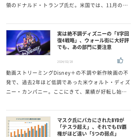
領のドナルド・トランプ氏だ。米国では、11月の…
実は絶不調ディズニーの「V字回
復4戦略」、ウォール街に大好評
でも、あの部門に要注意
2024/02/28
動画ストリーミングDisney＋の不調や新作映画の不
発で、過去2年ほど低調であった米ウォルト・ディズ
ニー・カンパニー。ここにきて、業績が好転し始…
マスク氏にバカにされたBYDが
「テスラ超え」、それでもEV覇
権がほど遠い「5つの弱点」