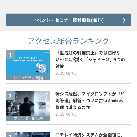
イベント・セミナー情報掲載(無料)
アクセス総合ランキング
「生成AIの利用禁止」では防げな
1
い…IPAが説く「シャドーAI」5つの
対策
2026/08/03
セキュリティ総論
情シス騒然、マイクロソフトが「印
2
刷管理」刷新…ついに古いWindows
管理は消えるのか
2026/08/05
プリンタ・複合機
ニチレイ物流システムが全面復旧、
3