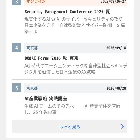
3
オンライン
2026/08/26-27
Security Management Conference 2026 夏
現実化するAI vs AI のサイバーセキュリティの攻防
日本企業を守る「自律型能動的サイバー防御」を構
築せよ
4
東京都
2026/09/18
DX&AI Forum 2026 秋 東京
AGI時代のエージェンティックな自律型社会へAI×デ
ジタルを駆使した日本企業のAX戦略
5
東京都
2026/08/28
AI産業戦略 実践講座
生成 AI ブームのその先へ ── AI 産業全体を俯瞰
し、35 年先の事
もっと見る