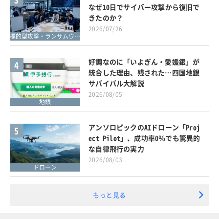
なぜ10日でサイバー攻撃から復旧で
きたのか？
2026/07/26
標的型攻撃・ランサムウェア対策
好調なのに「いよぎん・愛媛銀」が
4
統合した理由、残された…四国地銀
サバイバル大解説
2026/08/05
地銀
アンソロピックのAIドローン「Proj
5
ect Pilot」、成功率0％でも驚異的
な自律飛行の実力
2026/08/03
ドローン
もっと見る