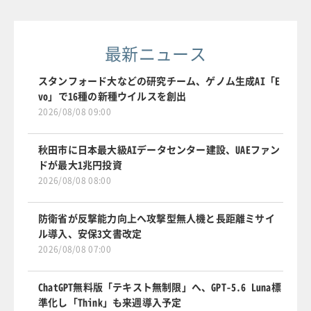
最新ニュース
スタンフォード大などの研究チーム、ゲノム生成AI「E
vo」で16種の新種ウイルスを創出
2026/08/08 09:00
秋田市に日本最大級AIデータセンター建設、UAEファン
ドが最大1兆円投資
2026/08/08 08:00
防衛省が反撃能力向上へ攻撃型無人機と長距離ミサイ
ル導入、安保3文書改定
2026/08/08 07:00
ChatGPT無料版「テキスト無制限」へ、GPT-5.6 Luna標
準化し「Think」も来週導入予定