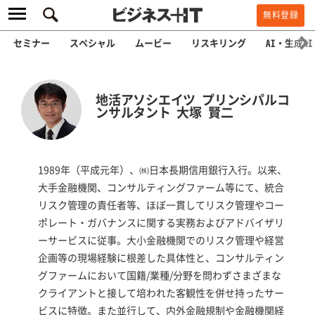
無料登録
セミナー
スペシャル
ムービー
リスキリング
AI・生成AI
地活アソシエイツ プリンシパルコ
ンサルタント 大塚 賢二
1989年（平成元年）、㈱日本長期信用銀行入行。以来、
大手金融機関、コンサルティングファーム等にて、統合
リスク管理の責任者等、ほぼ一貫してリスク管理やコー
ポレート・ガバナンスに関する実務およびアドバイザリ
ーサービスに従事。大小金融機関でのリスク管理や経営
企画等の現場経験に根差した具体性と、コンサルティン
グファームにおいて国籍/業種/分野を問わずさまざまな
クライアントと接して培われた客観性を併せ持ったサー
ビスに特徴。また並行して、内外金融規制や金融機関経