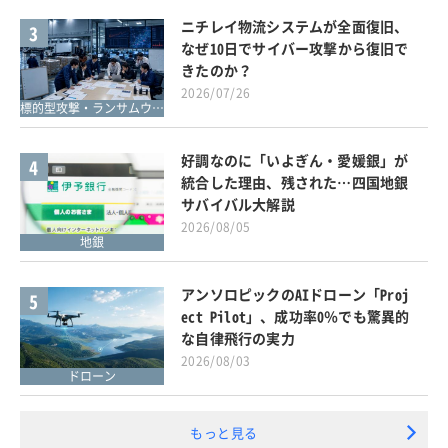
ニチレイ物流システムが全面復旧、
3
なぜ10日でサイバー攻撃から復旧で
きたのか？
2026/07/26
標的型攻撃・ランサムウェア対策
好調なのに「いよぎん・愛媛銀」が
4
統合した理由、残された…四国地銀
サバイバル大解説
2026/08/05
地銀
アンソロピックのAIドローン「Proj
5
ect Pilot」、成功率0％でも驚異的
な自律飛行の実力
2026/08/03
ドローン
もっと見る