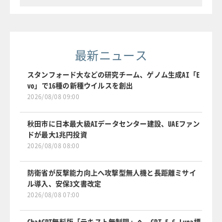
最新ニュース
スタンフォード大などの研究チーム、ゲノム生成AI「E
vo」で16種の新種ウイルスを創出
2026/08/08 09:00
秋田市に日本最大級AIデータセンター建設、UAEファン
ドが最大1兆円投資
2026/08/08 08:00
防衛省が反撃能力向上へ攻撃型無人機と長距離ミサイ
ル導入、安保3文書改定
2026/08/08 07:00
ChatGPT無料版「テキスト無制限」へ、GPT-5.6 Luna標