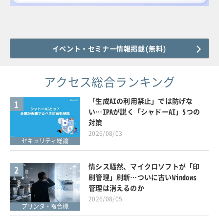
イベント・セミナー情報掲載(無料)
アクセス総合ランキング
「生成AIの利用禁止」では防げな
1
い…IPAが説く「シャドーAI」5つの
対策
2026/08/03
セキュリティ総論
情シス騒然、マイクロソフトが「印
2
刷管理」刷新…ついに古いWindows
管理は消えるのか
2026/08/05
プリンタ・複合機