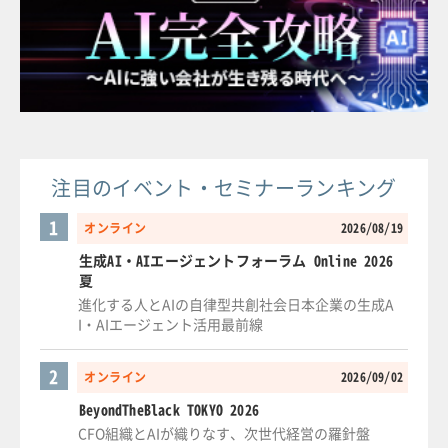
注目のイベント・セミナーランキング
1
オンライン
2026/08/19
生成AI・AIエージェントフォーラム Online 2026
夏
進化する人とAIの自律型共創社会日本企業の生成A
I・AIエージェント活用最前線
2
オンライン
2026/09/02
BeyondTheBlack TOKYO 2026
CFO組織とAIが織りなす、次世代経営の羅針盤