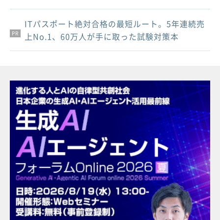
ITパスポート絶対合格の最短ルート。5年連続売
PR
PR
PR
上No.1、60万人が手に取った試験対策本