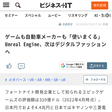
無料登録
セミナー
スペシャル
ムービー
リスキリング
AI・生成AI
会員限定
2023/06/19 07:10 掲載
ゲームも自動車メーカーも「使いまくる」
Unreal Engine、次はデジタルファッション
へ
共有する
メタバース・VR・AR・MR・SR・xR
フォローする
フォートナイト開発企業として知られるエピックゲ
ームズの評価額は320億ドル（2022年4月時点）。
日本円でおよそ4.4兆円と日本ではキヤノンや三菱電