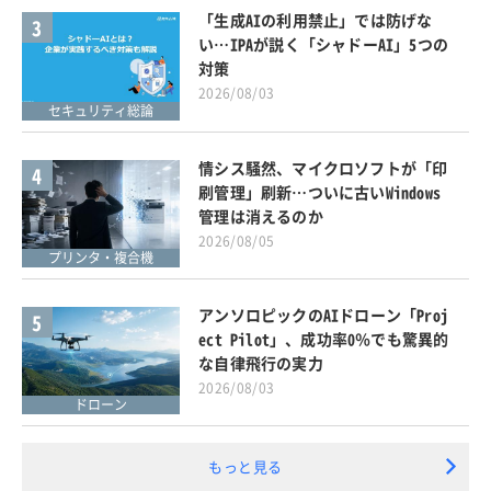
「生成AIの利用禁止」では防げな
3
い…IPAが説く「シャドーAI」5つの
対策
2026/08/03
セキュリティ総論
情シス騒然、マイクロソフトが「印
4
刷管理」刷新…ついに古いWindows
管理は消えるのか
2026/08/05
プリンタ・複合機
アンソロピックのAIドローン「Proj
5
ect Pilot」、成功率0％でも驚異的
な自律飛行の実力
2026/08/03
ドローン
もっと見る