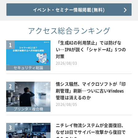
イベント・セミナー情報掲載(無料)
アクセス総合ランキング
「生成AIの利用禁止」では防げな
1
い…IPAが説く「シャドーAI」5つの
対策
2026/08/03
セキュリティ総論
情シス騒然、マイクロソフトが「印
2
刷管理」刷新…ついに古いWindows
管理は消えるのか
2026/08/05
プリンタ・複合機
ニチレイ物流システムが全面復旧、
3
なぜ10日でサイバー攻撃から復旧で