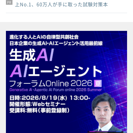
PR
PR
PR
上No.1、60万人が手に取った試験対策本