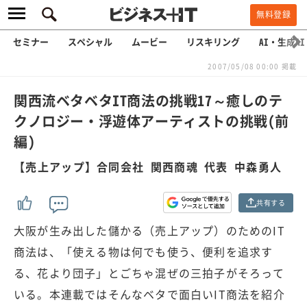
無料登録
セミナー
スペシャル
ムービー
リスキリング
AI・生成AI
2007/05/08 00:00 掲載
関西流ベタベタIT商法の挑戦17～癒しのテ
クノロジー・浮遊体アーティストの挑戦(前
編)
【売上アップ】合同会社 関西商魂 代表 中森勇人
共有する
大阪が生み出した儲かる（売上アップ）のためのIT
商法は、「使える物は何でも使う、便利を追求す
る、花より団子」とごちゃ混ぜの三拍子がそろって
いる。本連載ではそんなベタで面白いIT商法を紹介