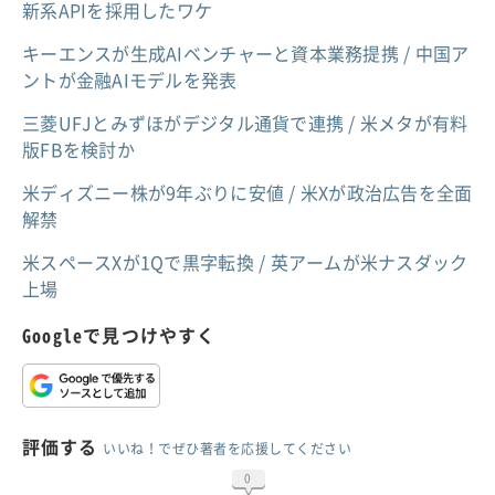
新系APIを採用したワケ
キーエンスが生成AIベンチャーと資本業務提携 / 中国ア
ントが金融AIモデルを発表
三菱UFJとみずほがデジタル通貨で連携 / 米メタが有料
版FBを検討か
米ディズニー株が9年ぶりに安値 / 米Xが政治広告を全面
解禁
米スペースXが1Qで黒字転換 / 英アームが米ナスダック
上場
Googleで見つけやすく
評価する
いいね！でぜひ著者を応援してください
0