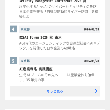
Security Management Conference 2026 夏
現実化するAI vs AI のサイバーセキュリティの攻防
日本企業を守る「自律型能動的サイバー防御」を構
築せよ
4
東京都
2026/09/18
DX&AI Forum 2026 秋 東京
AGI時代のエージェンティックな自律型社会へAI×デ
ジタルを駆使した日本企業のAX戦略
5
東京都
2026/08/28
AI産業戦略 実践講座
生成 AI ブームのその先へ ── AI 産業全体を俯瞰
し、35 年先の事
もっと見る