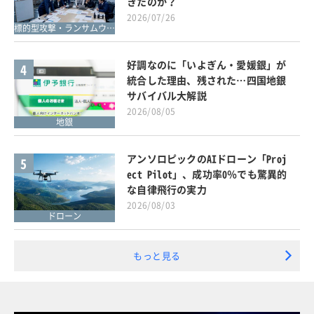
きたのか？
2026/07/26
標的型攻撃・ランサムウェア対策
好調なのに「いよぎん・愛媛銀」が
4
統合した理由、残された…四国地銀
サバイバル大解説
2026/08/05
地銀
アンソロピックのAIドローン「Proj
5
ect Pilot」、成功率0％でも驚異的
な自律飛行の実力
2026/08/03
ドローン
もっと見る