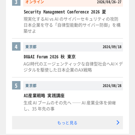
3
オンライン
2026/08/26-27
Security Management Conference 2026 夏
現実化するAI vs AI のサイバーセキュリティの攻防
日本企業を守る「自律型能動的サイバー防御」を構
築せよ
4
東京都
2026/09/18
DX&AI Forum 2026 秋 東京
AGI時代のエージェンティックな自律型社会へAI×デ
ジタルを駆使した日本企業のAX戦略
5
東京都
2026/08/28
AI産業戦略 実践講座
生成 AI ブームのその先へ ── AI 産業全体を俯瞰
し、35 年先の事
もっと見る