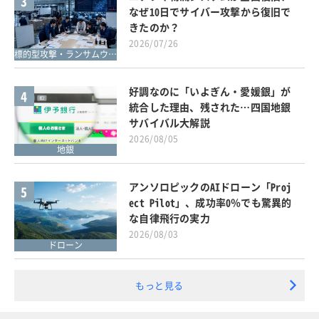
3
なぜ10日でサイバー攻撃から復旧で
きたのか？
2026/07/26
標的型攻撃・ランサムウェア対策
好調なのに「いよぎん・愛媛銀」が
4
統合した理由、残された…四国地銀
サバイバル大解説
2026/08/05
地銀
アンソロピックのAIドローン「Proj
5
ect Pilot」、成功率0％でも驚異的
な自律飛行の実力
2026/08/03
ドローン
もっと見る