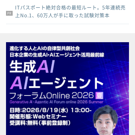
ITパスポート絶対合格の最短ルート。5年連続売
PR
PR
PR
上No.1、60万人が手に取った試験対策本