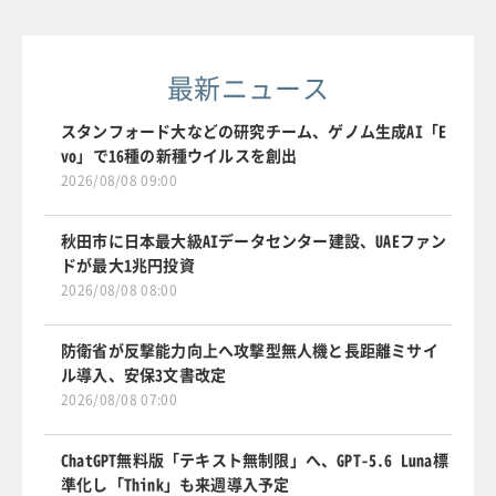
最新ニュース
スタンフォード大などの研究チーム、ゲノム生成AI「E
vo」で16種の新種ウイルスを創出
2026/08/08 09:00
秋田市に日本最大級AIデータセンター建設、UAEファン
ドが最大1兆円投資
2026/08/08 08:00
防衛省が反撃能力向上へ攻撃型無人機と長距離ミサイ
ル導入、安保3文書改定
2026/08/08 07:00
ChatGPT無料版「テキスト無制限」へ、GPT-5.6 Luna標
準化し「Think」も来週導入予定