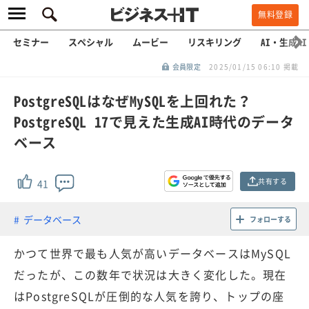
無料登録
セミナー
スペシャル
ムービー
リスキリング
AI・生成AI
会員限定
2025/01/15 06:10 掲載
PostgreSQLはなぜMySQLを上回れた？
PostgreSQL 17で見えた生成AI時代のデータ
ベース
共有する
41
データベース
フォローする
かつて世界で最も人気が高いデータベースはMySQL
だったが、この数年で状況は大きく変化した。現在
はPostgreSQLが圧倒的な人気を誇り、トップの座