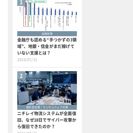
1
金融政策
金融庁も認める“手つかずの3領
域”、地銀・信金がまだ稼げて
いない支援とは？
2026/07/31
2
標的型攻撃・ランサムウェア対策
ニチレイ物流システムが全面復
旧、なぜ10日でサイバー攻撃か
ら復旧できたのか？