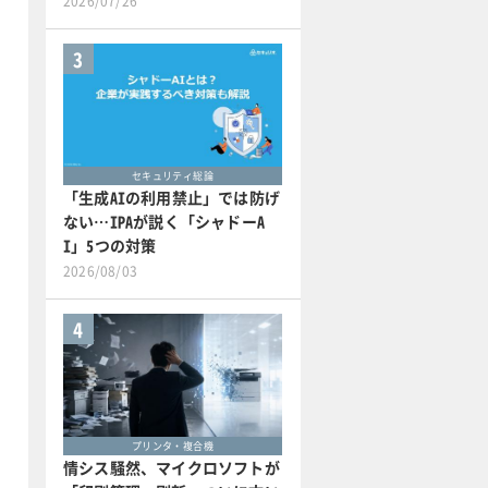
2026/07/26
3
セキュリティ総論
「生成AIの利用禁止」では防げ
ない…IPAが説く「シャドーA
I」5つの対策
2026/08/03
4
プリンタ・複合機
情シス騒然、マイクロソフトが