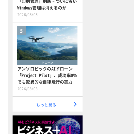
「印刷管理」刷新…ついに古い
Windows管理は消えるのか
2026/08/05
5
ドローン
アンソロピックのAIドローン
「Project Pilot」、成功率0％
でも驚異的な自律飛行の実力
2026/08/03
もっと見る