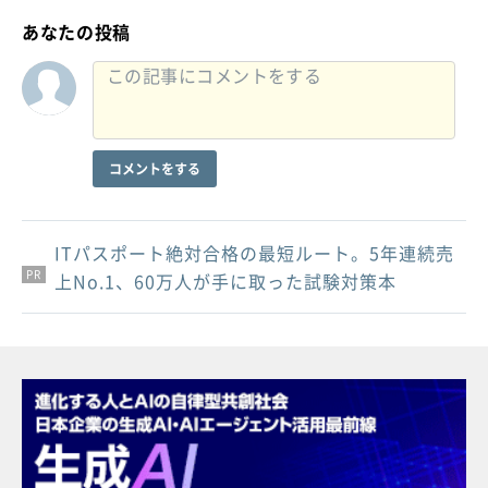
あなたの投稿
コメントをする
ITパスポート絶対合格の最短ルート。5年連続売
PR
PR
PR
上No.1、60万人が手に取った試験対策本