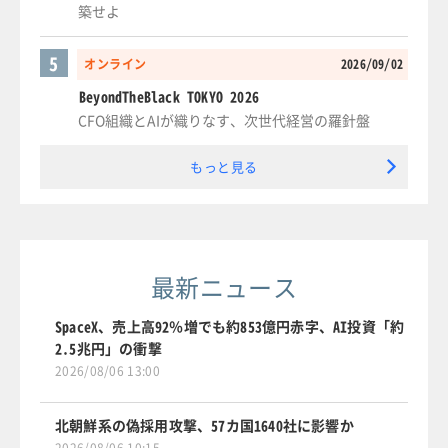
築せよ
5
オンライン
2026/09/02
BeyondTheBlack TOKYO 2026
CFO組織とAIが織りなす、次世代経営の羅針盤
もっと見る
最新ニュース
SpaceX、売上高92％増でも約853億円赤字、AI投資「約
2.5兆円」の衝撃
2026/08/06 13:00
北朝鮮系の偽採用攻撃、57カ国1640社に影響か