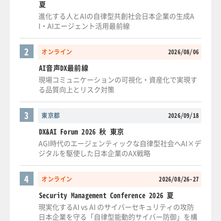
夏
進化する人とAIの自律型共創社会日本企業の生成A
I・AIエージェント活用最前線
2
オンライン
2026/08/06
AI音声DX最前線
現場コミュニケーションの可視化・資産化で実現す
る品質向上とリスク対策
3
東京都
2026/09/18
DX&AI Forum 2026 秋 東京
AGI時代のエージェンティックな自律型社会へAI×デ
ジタルを駆使した日本企業のAX戦略
4
オンライン
2026/08/26-27
Security Management Conference 2026 夏
現実化するAI vs AI のサイバーセキュリティの攻防
日本企業を守る「自律型能動的サイバー防御」を構