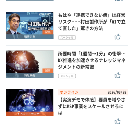
もはや「連携できない病」は経営
リスク……村田製作所が「AIで立
て直した」驚きの方法
記事
情報共有
所要時間「1週間→1分」の衝撃…
DX推進を加速させるナレッジマネ
ジメントの新常識
記事
情報共有
オンライン
2026/08/28
【実演デモで体感】要員を増やさ
ずにMSP事業をスケールさせるに
は
イベント・セミナー