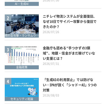
2026/07/30
AI・生成AI
ニチレイ物流システムが全面復旧、
2
なぜ10日でサイバー攻撃から復旧で
きたのか？
2026/07/26
標的型攻撃・ランサムウェア対策
金融庁も認める“手つかずの3領
3
域”、地銀・信金がまだ稼げていな
い支援とは？
2026/07/31
金融政策
「生成AIの利用禁止」では防げな
4
い…IPAが説く「シャドーAI」5つの
対策
2026/08/03
セキュリティ総論