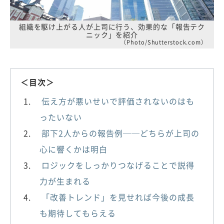
組織を駆け上がる人が上司に行う、効果的な「報告テク
ニック」を紹介
（Photo/Shutterstock.com）
＜目次＞
伝え方が悪いせいで評価されないのはも
ったいない
部下2人からの報告例──どちらが上司の
心に響くかは明白
ロジックをしっかりつなげることで説得
力が生まれる
「改善トレンド」を見せれば今後の成長
も期待してもらえる