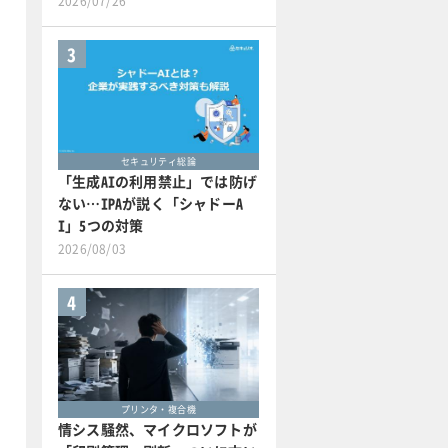
2026/07/26
3
セキュリティ総論
「生成AIの利用禁止」では防げ
ない…IPAが説く「シャドーA
I」5つの対策
2026/08/03
4
プリンタ・複合機
情シス騒然、マイクロソフトが