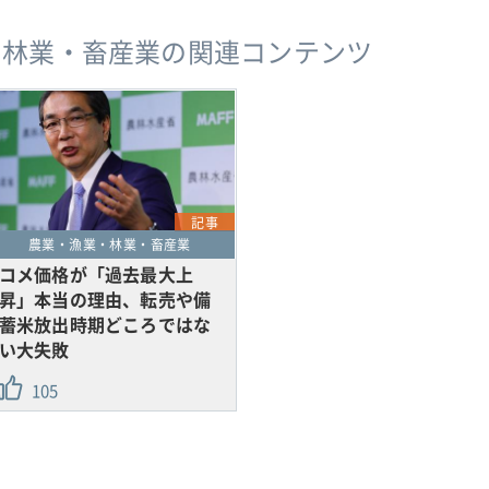
・林業・畜産業の関連コンテンツ
記事
農業・漁業・林業・畜産業
コメ価格が「過去最大上
昇」本当の理由、転売や備
蓄米放出時期どころではな
い大失敗
105