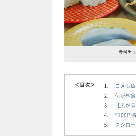
寿司チ
＜目次＞
コメも魚
何が外食
【広がる
“100
スシロー