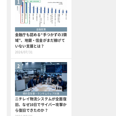
1
金融政策
金融庁も認める“手つかずの3領
域”、地銀・信金がまだ稼げて
いない支援とは？
2026/07/31
2
標的型攻撃・ランサムウェア対策
ニチレイ物流システムが全面復
旧、なぜ10日でサイバー攻撃か
ら復旧できたのか？