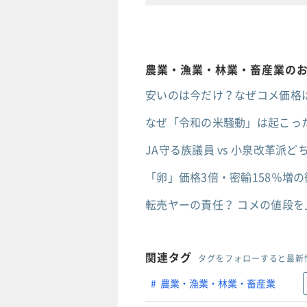
農業・漁業・林業・畜産業の
安いのは今だけ？なぜコメ価格は
なぜ「令和の米騒動」は起こった
JA守る族議員 vs 小泉改革
「卵」価格3倍・密輸158％増
転売ヤーの責任？ コメの値段
関連タグ
タグをフォローすると最新
農業・漁業・林業・畜産業