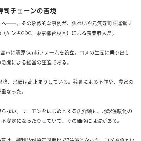
寿司チェーンの苦境
へ──。その象徴的な事例が、魚べいや元気寿司を運営す
 Concepts（ゲンキGDC、東京都台東区）による農業参入だ。
宮市に清原Genkiファームを設立。コメの生産に乗り出し
の急騰による経営の圧迫である。
以降、米価は高止まりしている。猛暑による不作や、農家の
が重なった。
らない。サーモンをはじめとする魚介類も、地球温暖化の
り不安定になったりしていて、その価格には波がある。
結決算は、純利益が前年同期比で7％減となった。コメや魚とい