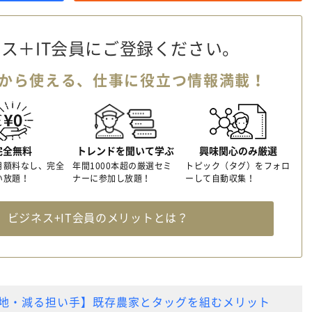
ス＋IT会員に
ご登録ください。
から使える、
仕事に役立つ情報満載！
完全無料
トレンドを聞いて学ぶ
興味関心のみ厳選
月額料なし、完全
年間1000本超の厳選セミ
トピック（タグ）をフォロ
い放題！
ナーに参加し放題！
ーして自動収集！
料
ビジネス+IT会員のメリットとは？
地・減る担い手】既存農家とタッグを組むメリット