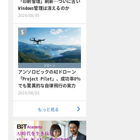
「印刷管理」刷新…ついに古い
Windows管理は消えるのか
2026/08/05
5
ドローン
アンソロピックのAIドローン
「Project Pilot」、成功率0％
でも驚異的な自律飛行の実力
2026/08/03
もっと見る