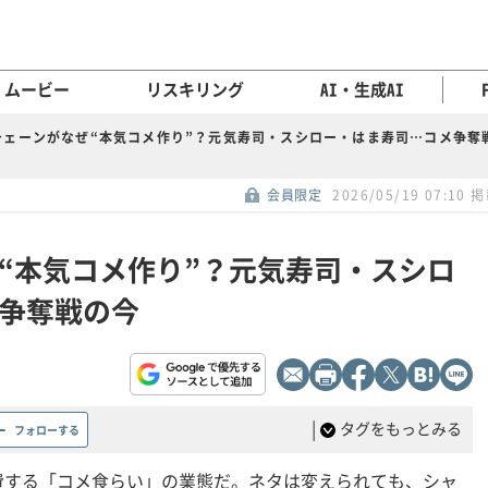
ムービー
リスキリング
AI・生成AI
チェーンがなぜ“本気コメ作り”？元気寿司・スシロー・はま寿司…コメ争奪
会員限定
2026/05/19 07:10 
“本気コメ作り”？元気寿司・スシロ
争奪戦の今
|
タグをもっとみる
フォローする
費する「コメ食らい」の業態だ。ネタは変えられても、シャ