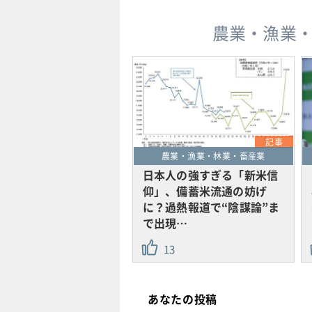
農業・漁業
記事
農業・漁業・林業・畜産業
日本人の強すぎる「新米信
仰」、備蓄米流通の妨げ
に？過熱報道で“陰謀論”ま
で出現…
13
あなたの投稿