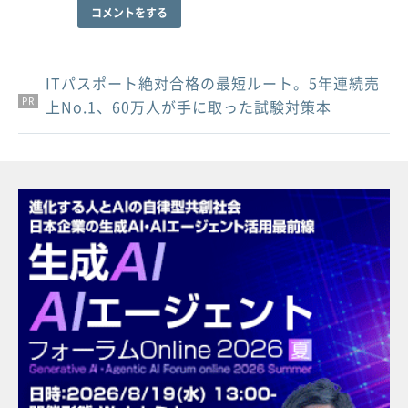
コメントをする
ITパスポート絶対合格の最短ルート。5年連続売
PR
PR
PR
上No.1、60万人が手に取った試験対策本