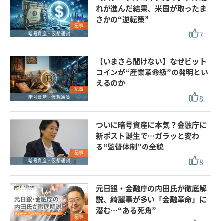
れが進んだ結果、米国が取ったま
さかの“逆転策”
記事
7
暗号資産・仮想通貨
【いまさら聞けない】なぜビット
コインが“産業革命級”の発明とい
えるのか
記事
8
暗号資産・仮想通貨
ついに暗号資産に本気？金融庁に
新ポスト誕生で…ガラッと変わ
る“監督体制”の全貌
記事
8
暗号資産・仮想通貨
元日銀・金融庁の内田氏が徹底解
説、綺麗事が多い「金融革命」に
潜む…“ある死角”
記事