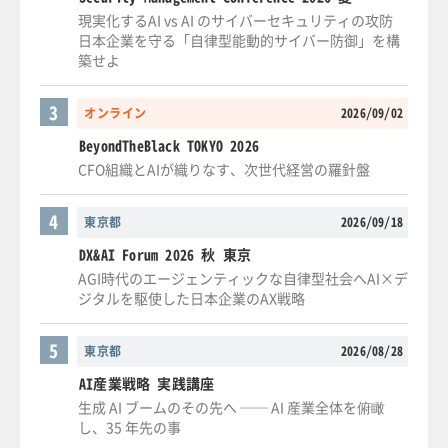
現実化するAI vs AI のサイバーセキュリティの攻防
日本企業を守る「自律型能動的サイバー防御」を構
築せよ
3
オンライン
2026/09/02
BeyondTheBlack TOKYO 2026
CFO組織とAIが織りなす、次世代経営の羅針盤
4
東京都
2026/09/18
DX&AI Forum 2026 秋 東京
AGI時代のエージェンティックな自律型社会へAI×デ
ジタルを駆使した日本企業のAX戦略
5
東京都
2026/08/28
AI産業戦略 実践講座
生成 AI ブームのその先へ ── AI 産業全体を俯瞰
し、35 年先の事