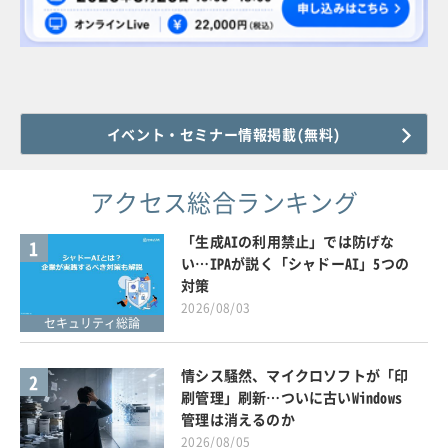
イベント・セミナー情報掲載(無料)
アクセス総合ランキング
「生成AIの利用禁止」では防げな
1
い…IPAが説く「シャドーAI」5つの
対策
2026/08/03
セキュリティ総論
情シス騒然、マイクロソフトが「印
2
刷管理」刷新…ついに古いWindows
管理は消えるのか
2026/08/05