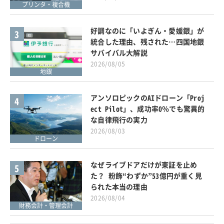
プリンタ・複合機
好調なのに「いよぎん・愛媛銀」が
3
統合した理由、残された…四国地銀
サバイバル大解説
2026/08/05
地銀
アンソロピックのAIドローン「Proj
4
ect Pilot」、成功率0％でも驚異的
な自律飛行の実力
2026/08/03
ドローン
なぜライブドアだけが東証を止め
5
た？ 粉飾“わずか”53億円が重く見
られた本当の理由
2026/08/04
財務会計・管理会計