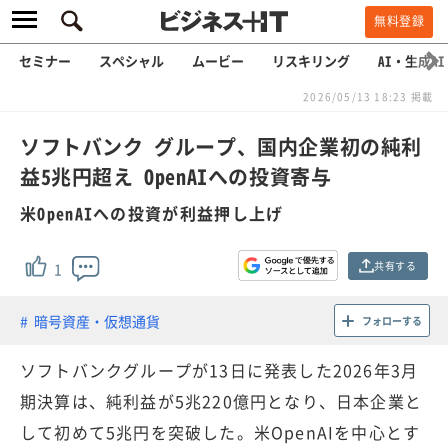
無料登録
セミナー
スペシャル
ムービー
リスキリング
AI・生成AI
2026/05/13 18:23 掲載
ソフトバンク グループ、国内企業初の純利
益5兆円超え OpenAIへの投資寄与
米OpenAIへの投資が利益押し上げ
共有する
1
暗号資産・仮想通貨
フォローする
ソフトバンクグループが13日に発表した2026年3月
期決算は、純利益が5兆220億円となり、日本企業と
して初めて5兆円を突破した。米OpenAIを中心とす