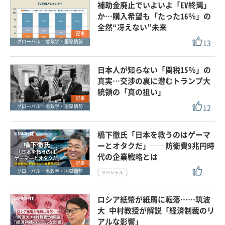
補助金廃止でいよいよ「EV終焉」
か…購入希望も「たった16％」の
全然“冴えない”未来
記事
13
グローバル・地政学・国際情勢
日本人が知らない「関税15％」の
真実…交渉の裏に潜むトランプ大
統領の「真の狙い」
記事
12
グローバル・地政学・国際情勢
橋下徹氏「日本を救うのはゲーマ
ーとオタクだ」──防衛費9兆円時
代の企業戦略とは
記事
グローバル・地政学・国際情勢
ロシア紙幣が紙屑に転落……筑波
大 中村教授が解説「経済制裁のリ
アルな影響」