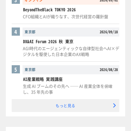
BeyondTheBlack TOKYO 2026
CFO組織とAIが織りなす、次世代経営の羅針盤
4
東京都
2026/09/18
DX&AI Forum 2026 秋 東京
AGI時代のエージェンティックな自律型社会へAI×デ
ジタルを駆使した日本企業のAX戦略
5
東京都
2026/08/28
AI産業戦略 実践講座
生成 AI ブームのその先へ ── AI 産業全体を俯瞰
し、35 年先の事
もっと見る