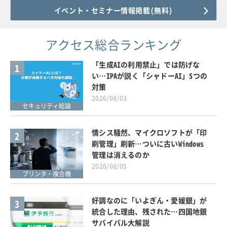
イベント・セミナー情報掲載(無料)
アクセス総合ランキング
「生成AIの利用禁止」では防げな
1
い…IPAが説く「シャドーAI」5つの
対策
2026/08/03
セキュリティ総論
情シス騒然、マイクロソフトが「印
2
刷管理」刷新…ついに古いWindows
管理は消えるのか
2026/08/05
プリンタ・複合機
好調なのに「いよぎん・愛媛銀」が
3
統合した理由、残された…四国地銀
サバイバル大解説