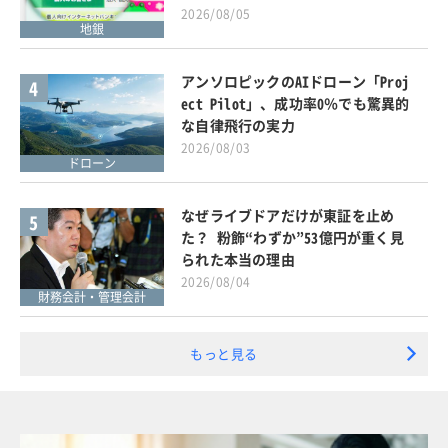
2026/08/05
地銀
アンソロピックのAIドローン「Proj
4
ect Pilot」、成功率0％でも驚異的
な自律飛行の実力
2026/08/03
ドローン
なぜライブドアだけが東証を止め
5
た？ 粉飾“わずか”53億円が重く見
られた本当の理由
2026/08/04
財務会計・管理会計
もっと見る