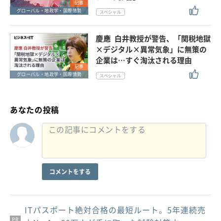
記事
グローバル・地政学・国際情勢
慶應 白井教授が警告、「関税地獄
×デジタル×異常気象」に無策の
企業は…すぐ淘汰される理由
記事
グローバル・地政学・国際情勢
あなたの投稿
コメントをする
ITパスポート絶対合格の最短ルート。5年連続売
PR
PR
PR