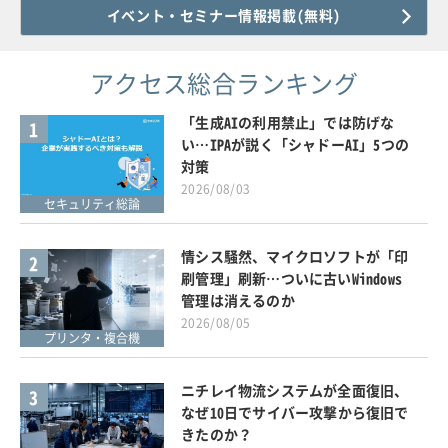
イベント・セミナー情報掲載(無料)
アクセス総合ランキング
「生成AIの利用禁止」では防げな
1
い…IPAが説く「シャドーAI」5つの
対策
2026/08/03
セキュリティ総論
情シス騒然、マイクロソフトが「印
2
刷管理」刷新…ついに古いWindows
管理は消えるのか
2026/08/05
プリンタ・複合機
ニチレイ物流システムが全面復旧、
3
なぜ10日でサイバー攻撃から復旧で
きたのか？