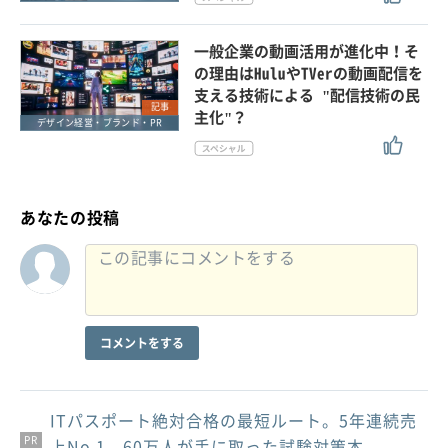
一般企業の動画活用が進化中！そ
の理由はHuluやTVerの動画配信を
支える技術による "配信技術の民
記事
主化"？
デザイン経営・ブランド・PR
あなたの投稿
コメントをする
ITパスポート絶対合格の最短ルート。5年連続売
PR
PR
PR
上No.1、60万人が手に取った試験対策本