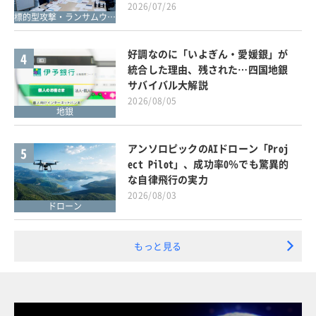
2026/07/26
標的型攻撃・ランサムウェア対策
好調なのに「いよぎん・愛媛銀」が
4
統合した理由、残された…四国地銀
サバイバル大解説
2026/08/05
地銀
アンソロピックのAIドローン「Proj
5
ect Pilot」、成功率0％でも驚異的
な自律飛行の実力
2026/08/03
ドローン
もっと見る