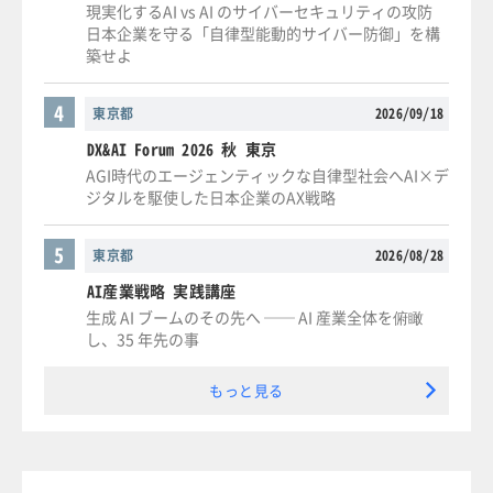
現実化するAI vs AI のサイバーセキュリティの攻防
日本企業を守る「自律型能動的サイバー防御」を構
築せよ
4
東京都
2026/09/18
DX&AI Forum 2026 秋 東京
AGI時代のエージェンティックな自律型社会へAI×デ
ジタルを駆使した日本企業のAX戦略
5
東京都
2026/08/28
AI産業戦略 実践講座
生成 AI ブームのその先へ ── AI 産業全体を俯瞰
し、35 年先の事
もっと見る