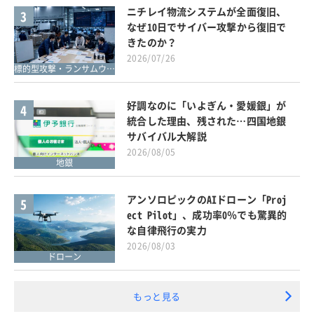
ニチレイ物流システムが全面復旧、
3
なぜ10日でサイバー攻撃から復旧で
きたのか？
2026/07/26
標的型攻撃・ランサムウェア対策
好調なのに「いよぎん・愛媛銀」が
4
統合した理由、残された…四国地銀
サバイバル大解説
2026/08/05
地銀
アンソロピックのAIドローン「Proj
5
ect Pilot」、成功率0％でも驚異的
な自律飛行の実力
2026/08/03
ドローン
もっと見る