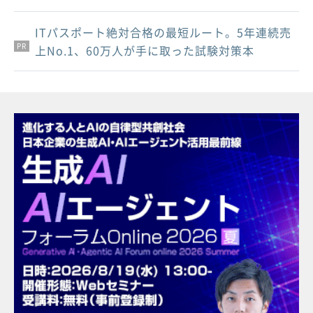
ITパスポート絶対合格の最短ルート。5年連続売
PR
PR
PR
上No.1、60万人が手に取った試験対策本