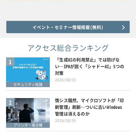
イベント・セミナー情報掲載(無料)
アクセス総合ランキング
「生成AIの利用禁止」では防げな
1
い…IPAが説く「シャドーAI」5つの
対策
2026/08/03
セキュリティ総論
情シス騒然、マイクロソフトが「印
2
刷管理」刷新…ついに古いWindows
管理は消えるのか
2026/08/05
プリンタ・複合機