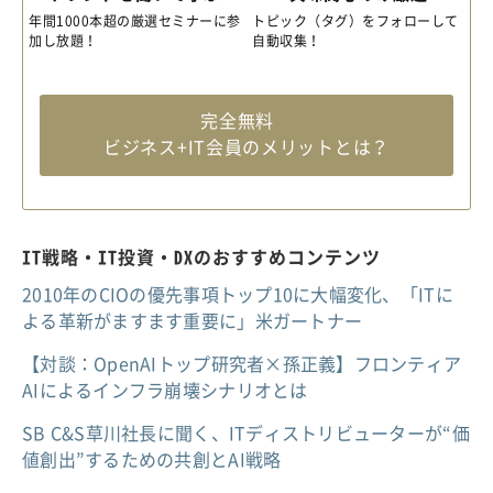
年間1000本超の厳選セミナーに参
トピック（タグ）をフォローして
加し放題！
自動収集！
完全無料
ビジネス+IT会員のメリットとは？
IT戦略・IT投資・DXのおすすめコンテンツ
2010年のCIOの優先事項トップ10に大幅変化、「ITに
よる革新がますます重要に」米ガートナー
【対談：OpenAIトップ研究者×孫正義】フロンティア
AIによるインフラ崩壊シナリオとは
SB C&S草川社長に聞く、ITディストリビューターが“価
値創出”するための共創とAI戦略