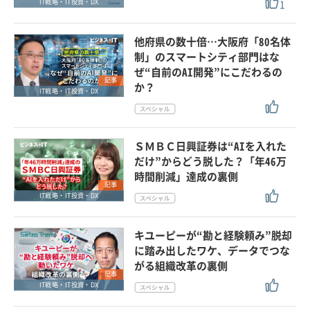
1
IT戦略・IT投資・DX
他府県の数十倍…大阪府「80名体
制」のスマートシティ部門はな
ぜ“自前のAI開発”にこだわるの
記事
か？
IT戦略・IT投資・DX
ＳＭＢＣ日興証券は“AIを入れた
だけ”からどう脱した？「年46万
時間削減」達成の裏側
記事
IT戦略・IT投資・DX
キユーピーが“勘と経験頼み”脱却
に踏み出したワケ、データでつな
がる組織改革の裏側
記事
IT戦略・IT投資・DX