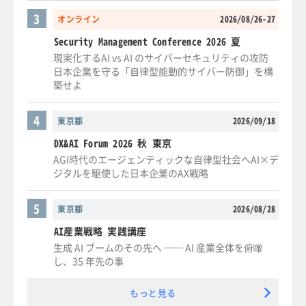
3
オンライン
2026/08/26-27
Security Management Conference 2026 夏
現実化するAI vs AI のサイバーセキュリティの攻防
日本企業を守る「自律型能動的サイバー防御」を構
築せよ
4
東京都
2026/09/18
DX&AI Forum 2026 秋 東京
AGI時代のエージェンティックな自律型社会へAI×デ
ジタルを駆使した日本企業のAX戦略
5
東京都
2026/08/28
AI産業戦略 実践講座
生成 AI ブームのその先へ ── AI 産業全体を俯瞰
し、35 年先の事
もっと見る