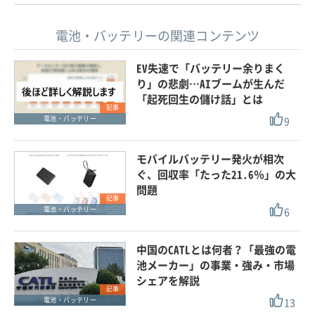
電池・バッテリーの関連コンテンツ
EV失速で「バッテリー余りまく
り」の悲劇…AIブームが生んだ
「起死回生の儲け話」とは
記事
9
電池・バッテリー
モバイルバッテリー発火が相次
ぐ、回収率「たった21.6％」の大
問題
記事
6
電池・バッテリー
中国のCATLとは何者？「最強の電
池メーカー」の事業・強み・市場
シェアを解説
記事
13
電池・バッテリー