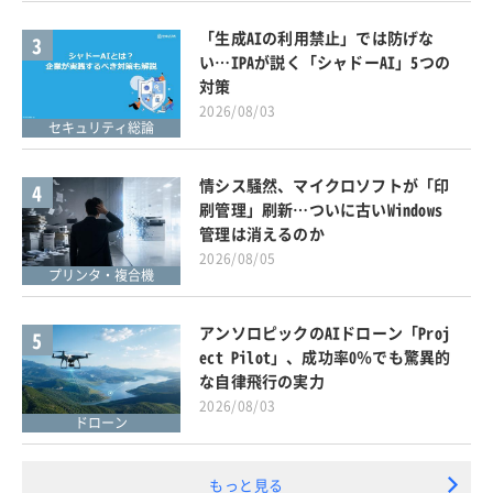
「生成AIの利用禁止」では防げな
3
い…IPAが説く「シャドーAI」5つの
対策
2026/08/03
セキュリティ総論
情シス騒然、マイクロソフトが「印
4
刷管理」刷新…ついに古いWindows
管理は消えるのか
2026/08/05
プリンタ・複合機
アンソロピックのAIドローン「Proj
5
ect Pilot」、成功率0％でも驚異的
な自律飛行の実力
2026/08/03
ドローン
もっと見る