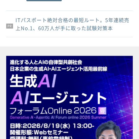
ITパスポート絶対合格の最短ルート。5年連続売
PR
PR
PR
上No.1、60万人が手に取った試験対策本