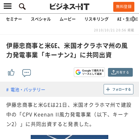
無料登録
セミナー
スペシャル
ムービー
リスキリング
AI・生成AI
2010/10/21 20:56 掲載
伊藤忠商事と米GE、米国オクラホマ州の風
力発電事業「キーナン2」に共同出資
共有する
電池・バッテリー
フォローする
伊藤忠商事と米GEは21日、米国オクラホマ州で建設
中の「CPV Keenan II風力発電事業（以下、キーナ
ン2）」に共同出資すると発表した。