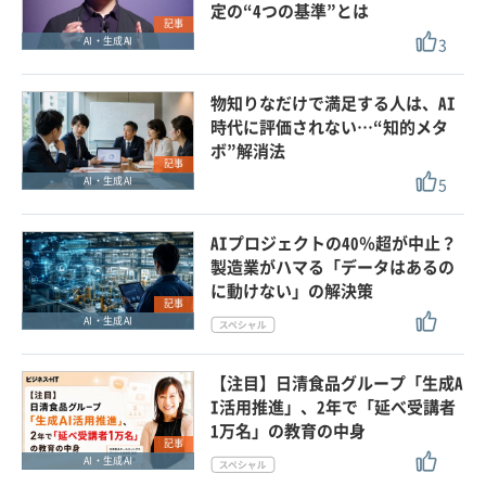
定の“4つの基準”とは
記事
3
AI・生成AI
物知りなだけで満足する人は、AI
時代に評価されない…“知的メタ
ボ”解消法
記事
5
AI・生成AI
AIプロジェクトの40％超が中止？
製造業がハマる「データはあるの
に動けない」の解決策
記事
AI・生成AI
【注目】日清食品グループ「生成A
I活用推進」、2年で「延べ受講者
1万名」の教育の中身
記事
AI・生成AI