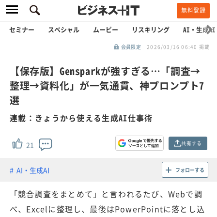
無料登録
セミナー
スペシャル
ムービー
リスキリング
AI・生成AI
会員限定
2026/03/16 06:40 掲載
【保存版】Gensparkが強すぎる…「調査→
整理→資料化」が一気通貫、神プロンプト7
選
連載：きょうから使える生成AI仕事術
共有する
21
AI・生成AI
フォローする
「競合調査をまとめて」と言われるたび、Webで調
べ、Excelに整理し、最後はPowerPointに落とし込