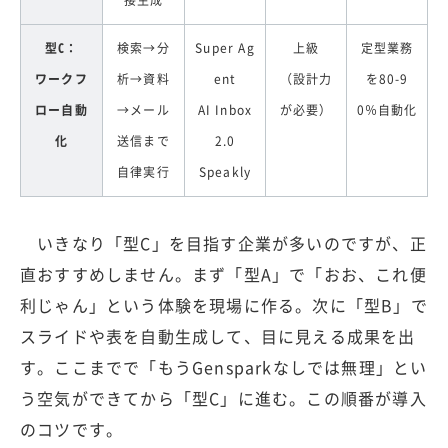
型C：
検索→分
Super Ag
上級
定型業務
ワークフ
析→資料
ent
（設計力
を80-9
ロー自動
→メール
AI Inbox
が必要）
0％自動化
化
送信まで
2.0
自律実行
Speakly
いきなり「型C」を目指す企業が多いのですが、正
直おすすめしません。まず「型A」で「おお、これ便
利じゃん」という体験を現場に作る。次に「型B」で
スライドや表を自動生成して、目に見える成果を出
す。ここまでで「もうGensparkなしでは無理」とい
う空気ができてから「型C」に進む。この順番が導入
のコツです。