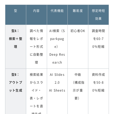
型
内容
代表機能
難易度
想定時短
効果
型A：
調べた情
AI検索（S
初心者OK
調査時間
検索＋整
報をレポ
parkpag
を60-7
理
ート形式
e）
0％短縮
に自動整
Deep Res
理
earch
型B：
検索結果
AI Slides
中級
資料作成
アウトプ
からスラ
2.0
（構成指
を50-8
ット生成
イド・
AI Sheets
示が重
0％短縮
表・レポ
要）
ートを直
接生成