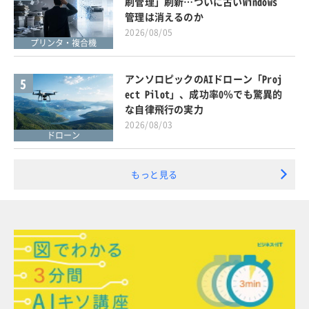
刷管理」刷新…ついに古いWindows
管理は消えるのか
2026/08/05
プリンタ・複合機
アンソロピックのAIドローン「Proj
5
ect Pilot」、成功率0％でも驚異的
な自律飛行の実力
2026/08/03
ドローン
もっと見る