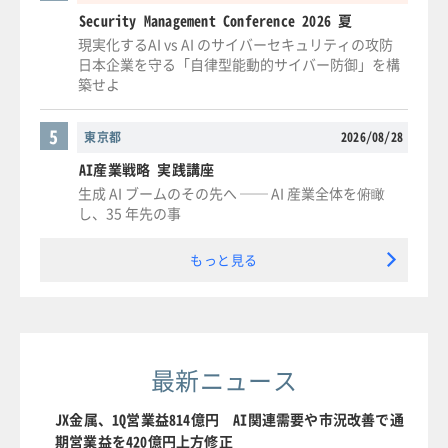
Security Management Conference 2026 夏
現実化するAI vs AI のサイバーセキュリティの攻防
日本企業を守る「自律型能動的サイバー防御」を構
築せよ
5
東京都
2026/08/28
AI産業戦略 実践講座
生成 AI ブームのその先へ ── AI 産業全体を俯瞰
し、35 年先の事
もっと見る
最新ニュース
JX金属、1Q営業益814億円 AI関連需要や市況改善で通
期営業益を420億円上方修正