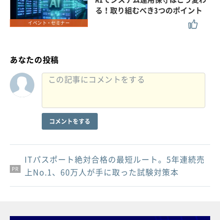
る！取り組むべき3つのポイント
イベント・セミナー
あなたの投稿
コメントをする
ITパスポート絶対合格の最短ルート。5年連続売
PR
PR
PR
上No.1、60万人が手に取った試験対策本