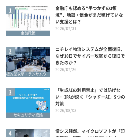
金融庁も認める“手つかずの3領
1
域”、地銀・信金がまだ稼げていな
い支援とは？
2026/07/31
金融政策
ニチレイ物流システムが全面復旧、
2
なぜ10日でサイバー攻撃から復旧で
きたのか？
2026/07/26
標的型攻撃・ランサムウェア対策
「生成AIの利用禁止」では防げな
3
い…IPAが説く「シャドーAI」5つの
対策
2026/08/03
セキュリティ総論
情シス騒然、マイクロソフトが「印
4