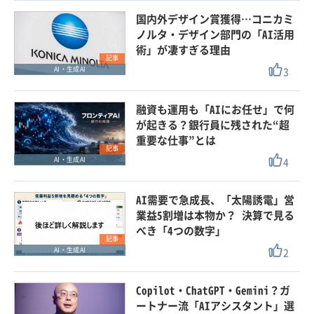
国内外デザイン賞獲得…コニカミ
ノルタ・デザイン部門の「AI活用
術」が凄すぎる理由
記事
3
AI・生成AI
融資も運用も「AIにお任せ」で何
が起きる？銀行員に残された“超
重要な仕事”とは
記事
4
AI・生成AI
AI需要で急成長、「太陽誘電」営
業益5割増は本物か？ 決算で見る
べき「4つの数字」
記事
2
AI・生成AI
Copilot・ChatGPT・Gemini？ガ
ートナー流「AIアシスタント」選