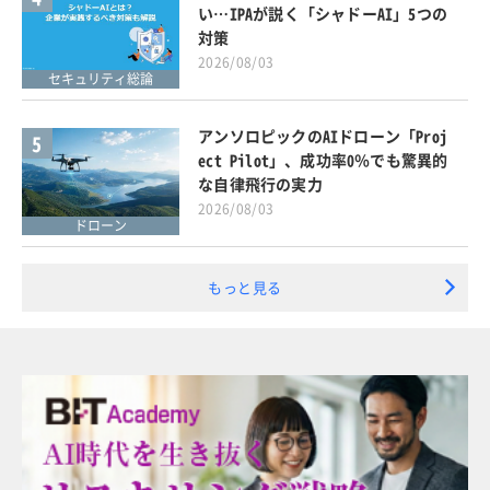
い…IPAが説く「シャドーAI」5つの
対策
2026/08/03
セキュリティ総論
アンソロピックのAIドローン「Proj
5
ect Pilot」、成功率0％でも驚異的
な自律飛行の実力
2026/08/03
ドローン
もっと見る