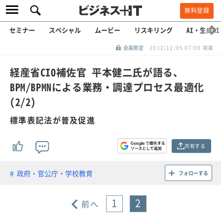
無料登録
セミナー
スペシャル
ムービー
リスキリング
AI・生成AI
会員限定
2012/12/05 07:00 掲載
経産省CIO補佐官 平本健二氏が語る、
BPM/BPMNによる業務・調達プロセス最適化
(2/2)
標準表記法が普及促進
共有する
政府・官公庁・学校教育
フォローする
1
2
前へ