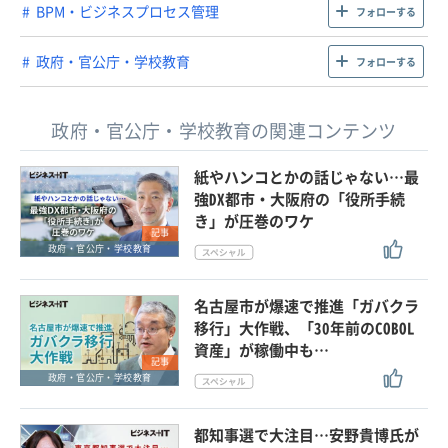
BPM・ビジネスプロセス管理
フォローする
政府・官公庁・学校教育
フォローする
政府・官公庁・学校教育の関連コンテンツ
紙やハンコとかの話じゃない…最
強DX都市・大阪府の「役所手続
き」が圧巻のワケ
記事
政府・官公庁・学校教育
名古屋市が爆速で推進「ガバクラ
移行」大作戦、「30年前のCOBOL
資産」が稼働中も…
記事
政府・官公庁・学校教育
都知事選で大注目…安野貴博氏が