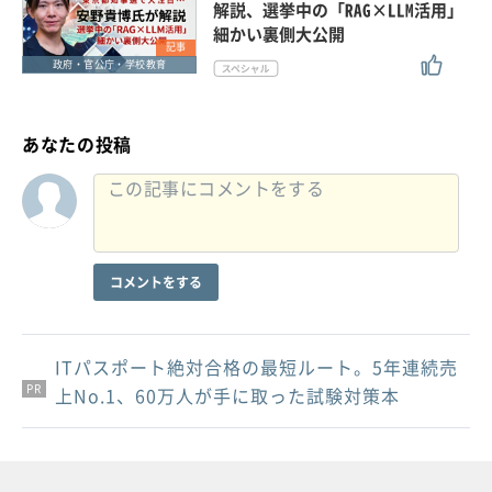
解説、選挙中の「RAG×LLM活用」
細かい裏側大公開
記事
政府・官公庁・学校教育
あなたの投稿
コメントをする
ITパスポート絶対合格の最短ルート。5年連続売
PR
PR
PR
上No.1、60万人が手に取った試験対策本