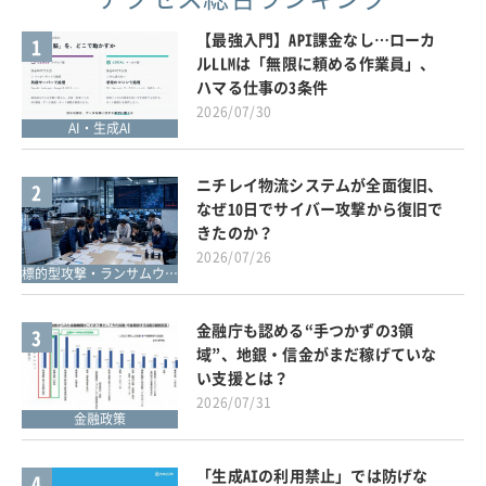
【最強入門】API課金なし…ローカ
1
ルLLMは「無限に頼める作業員」、
ハマる仕事の3条件
2026/07/30
AI・生成AI
ニチレイ物流システムが全面復旧、
2
なぜ10日でサイバー攻撃から復旧で
きたのか？
2026/07/26
標的型攻撃・ランサムウェア対策
金融庁も認める“手つかずの3領
3
域”、地銀・信金がまだ稼げていな
い支援とは？
2026/07/31
金融政策
「生成AIの利用禁止」では防げな
4