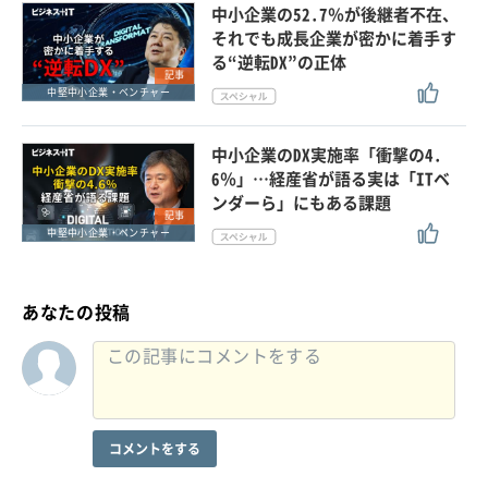
中小企業の52.7％が後継者不在、
それでも成長企業が密かに着手す
る“逆転DX”の正体
記事
中堅中小企業・ベンチャー
中小企業のDX実施率「衝撃の4.
6％」…経産省が語る実は「ITベ
ンダーら」にもある課題
記事
中堅中小企業・ベンチャー
あなたの投稿
コメントをする