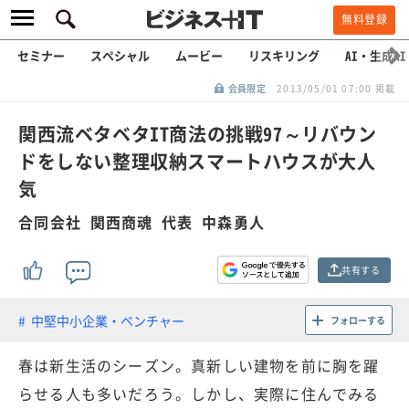
無料登録
セミナー
スペシャル
ムービー
リスキリング
AI・生成AI
会員限定
2013/05/01 07:00 掲載
関西流ベタベタIT商法の挑戦97～リバウン
ドをしない整理収納スマートハウスが大人
気
合同会社 関西商魂 代表 中森勇人
共有する
中堅中小企業・ベンチャー
フォローする
春は新生活のシーズン。真新しい建物を前に胸を躍
らせる人も多いだろう。しかし、実際に住んでみる