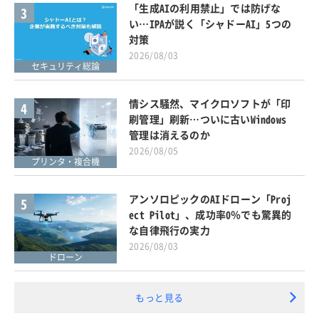
「生成AIの利用禁止」では防げな
3
い…IPAが説く「シャドーAI」5つの
対策
2026/08/03
セキュリティ総論
情シス騒然、マイクロソフトが「印
4
刷管理」刷新…ついに古いWindows
管理は消えるのか
2026/08/05
プリンタ・複合機
アンソロピックのAIドローン「Proj
5
ect Pilot」、成功率0％でも驚異的
な自律飛行の実力
2026/08/03
ドローン
もっと見る