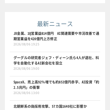
最新ニュース
JX金属、1Q営業益814億円 AI関連需要や市況改善で通
期営業益を420億円上方修正
2026/08/06 19:25
グーグルの研究者ジェフ・ディーン氏ら4人が退社、科
学を自動化するAI新会社を設立
2026/08/06 19:00
SpaceX、売上高92％増でも約853億円赤字、AI投資「約
2.5兆円」の衝撃
2026/08/06 13:00
北朝鮮系の偽採用攻撃、57カ国1640社に影響か