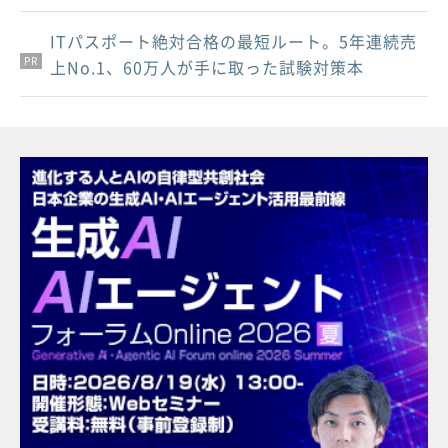
ITパスポート絶対合格の最短ルート。5年連続売
PR
PR
PR
上No.1、60万人が手に取った試験対策本