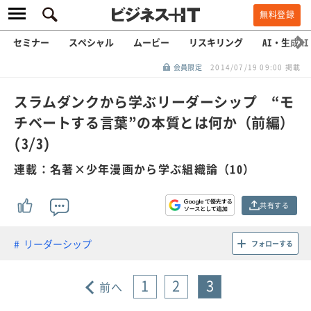
無料登録
セミナー
スペシャル
ムービー
リスキリング
AI・生成AI
会員限定
2014/07/19 09:00 掲載
スラムダンクから学ぶリーダーシップ “モ
チベートする言葉”の本質とは何か（前編）
(3/3)
連載：名著×少年漫画から学ぶ組織論（10）
共有する
リーダーシップ
フォローする
1
2
3
前へ