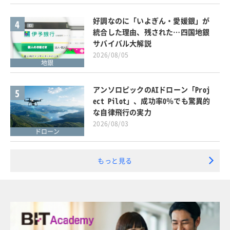
好調なのに「いよぎん・愛媛銀」が
4
統合した理由、残された…四国地銀
サバイバル大解説
2026/08/05
地銀
アンソロピックのAIドローン「Proj
5
ect Pilot」、成功率0％でも驚異的
な自律飛行の実力
2026/08/03
ドローン
もっと見る