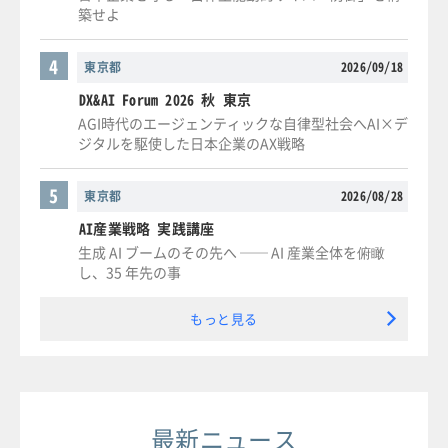
築せよ
4
東京都
2026/09/18
DX&AI Forum 2026 秋 東京
AGI時代のエージェンティックな自律型社会へAI×デ
ジタルを駆使した日本企業のAX戦略
5
東京都
2026/08/28
AI産業戦略 実践講座
生成 AI ブームのその先へ ── AI 産業全体を俯瞰
し、35 年先の事
もっと見る
最新ニュース