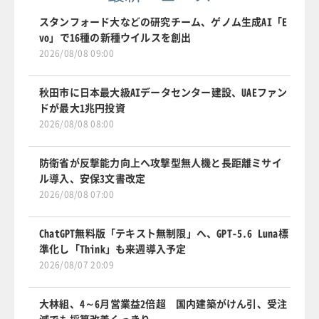
スタンフォード大などの研究チーム、ゲノム生成AI「E
vo」で16種の新種ウイルスを創出
2026/08/08 09:00
秋田市に日本最大級AIデータセンター建設、UAEファン
ドが最大1兆円投資
2026/08/08 08:00
防衛省が反撃能力向上へ攻撃型無人機と長距離ミサイ
ル導入、安保3文書改定
2026/08/08 07:00
ChatGPT無料版「テキスト無制限」へ、GPT-5.6 Luna標
準化し「Think」も来週導入予定
2026/08/07 20:09
大林組、4～6月営業益2倍超 国内建築がけん引、受注
減でも採算改善くっきり