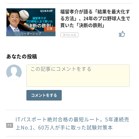
福留孝介が語る「結果を最大化す
る方法」、24年のプロ野球人生で
貫いた「決断の鉄則」
記事
リーダーシップ
あなたの投稿
コメントをする
ITパスポート絶対合格の最短ルート。5年連続売
PR
PR
PR
上No.1、60万人が手に取った試験対策本