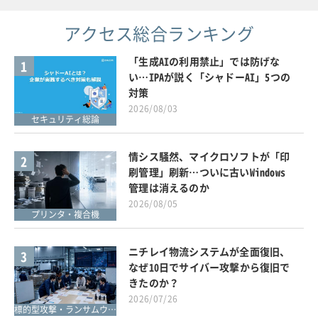
アクセス総合ランキング
「生成AIの利用禁止」では防げな
1
い…IPAが説く「シャドーAI」5つの
対策
2026/08/03
セキュリティ総論
情シス騒然、マイクロソフトが「印
2
刷管理」刷新…ついに古いWindows
管理は消えるのか
2026/08/05
プリンタ・複合機
ニチレイ物流システムが全面復旧、
3
なぜ10日でサイバー攻撃から復旧で
きたのか？
2026/07/26
標的型攻撃・ランサムウェア対策