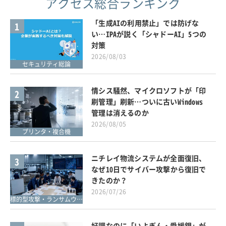
アクセス総合ランキング
「生成AIの利用禁止」では防げな
1
い…IPAが説く「シャドーAI」5つの
対策
2026/08/03
セキュリティ総論
情シス騒然、マイクロソフトが「印
2
刷管理」刷新…ついに古いWindows
管理は消えるのか
2026/08/05
プリンタ・複合機
ニチレイ物流システムが全面復旧、
3
なぜ10日でサイバー攻撃から復旧で
きたのか？
2026/07/26
標的型攻撃・ランサムウェア対策
好調なのに「いよぎん・愛媛銀」が