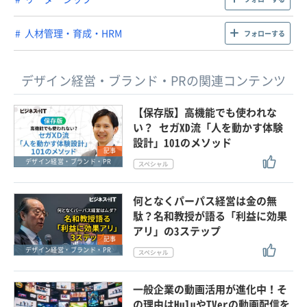
人材管理・育成・HRM
フォローする
デザイン経営・ブランド・PRの関連コンテンツ
【保存版】高機能でも使われな
い？ セガXD流「人を動かす体験
設計」101のメソッド
記事
デザイン経営・ブランド・PR
何となくパーパス経営は金の無
駄？名和教授が語る「利益に効果
アリ」の3ステップ
記事
デザイン経営・ブランド・PR
一般企業の動画活用が進化中！そ
の理由はHuluやTVerの動画配信を