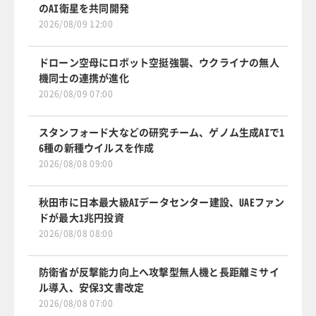
のAI衛星を共同開発
2026/08/09 12:00
ドローン空母にロボット空挺強襲、ウクライナの無人
機同士の連携が進化
2026/08/09 07:00
スタンフォード大などの研究チーム、ゲノム生成AIで1
6種の新種ウイルスを作成
2026/08/08 09:00
秋田市に日本最大級AIデータセンター建設、UAEファン
ドが最大1兆円投資
2026/08/08 08:00
防衛省が反撃能力向上へ攻撃型無人機と長距離ミサイ
ル導入、安保3文書改定
2026/08/08 07:00