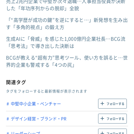
売上2兆円企業で中堅が次々退職…人事担当役員が決断
した「年功序列からの脱却」全貌
「“高学歴が成功の鍵”を逆にすると…」新発想を生み出
す「多角的視点」の鍛え方
生成AIに「脅威」を感じた1,000億円企業社長…BCG流
「思考法」で導き出した決断は
BCGが教える“超有力”思考ツール、使い方を誤ると…世
界的企業も警戒する「4つの罠」
関連タグ
タグをフォローすると最新情報が表示されます
中堅中小企業・ベンチャー
フォローする
デザイン経営・ブランド・PR
フォローする
リーダーシップ
フォローする