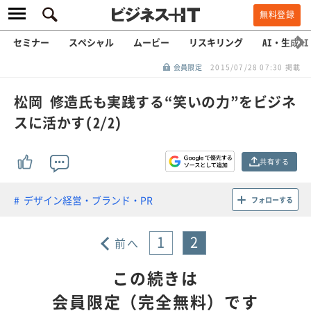
無料登録
セミナー
スペシャル
ムービー
リスキリング
AI・生成AI
会員限定
2015/07/28 07:30 掲載
松岡 修造氏も実践する“笑いの力”をビジネ
スに活かす(2/2)
共有する
デザイン経営・ブランド・PR
フォローする
1
2
前へ
この続きは
会員限定（完全無料）です