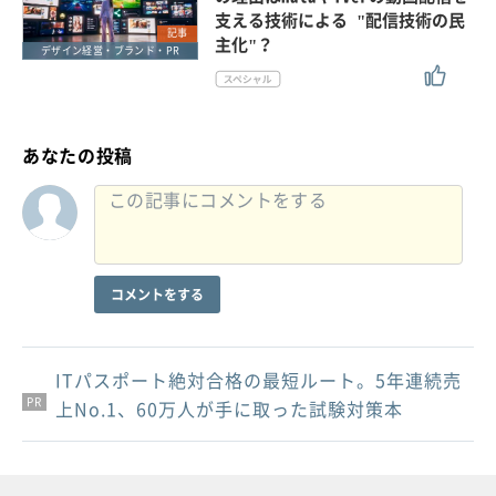
支える技術による "配信技術の民
記事
主化"？
デザイン経営・ブランド・PR
あなたの投稿
コメントをする
ITパスポート絶対合格の最短ルート。5年連続売
PR
PR
PR
上No.1、60万人が手に取った試験対策本