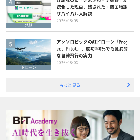
4
統合した理由、残された…四国地銀
サバイバル大解説
2026/08/05
地銀
アンソロピックのAIドローン「Proj
5
ect Pilot」、成功率0％でも驚異的
な自律飛行の実力
2026/08/03
ドローン
もっと見る