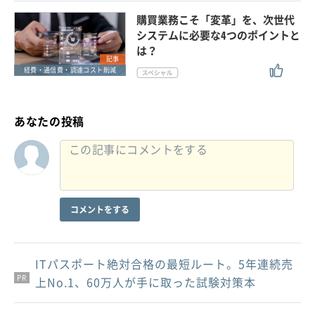
購買業務こそ「変革」を、次世代
システムに必要な4つのポイントと
は？
記事
経費・通信費・調達コスト削減
あなたの投稿
コメントをする
ITパスポート絶対合格の最短ルート。5年連続売
PR
PR
PR
上No.1、60万人が手に取った試験対策本