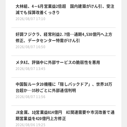
大林組、4～6月営業益2倍超 国内建築がけん引、受注
減でも採算改善くっきり
2026/08/07 17:10
好調フジクラ、経常利益2.7倍…通期4,530億円へ上方
修正、データセンター特需がけん引
2026/08/07 16:50
メタAI、評価中に外部サービスの脆弱性を悪用
2026/08/07 13:45
中国製ルータ20機種に「隠しバックドア」、世界10万
台超か…35秒ごとに外部通信判明
2026/08/07 11:56
JX金属、1Q営業益814億円 AI関連需要や市況改善で通
期営業益を420億円上方修正
2026/08/06 19:25