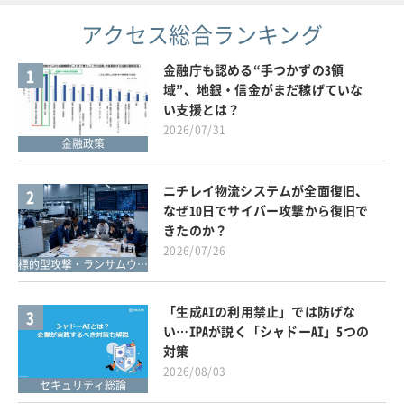
アクセス総合ランキング
金融庁も認める“手つかずの3領
1
域”、地銀・信金がまだ稼げていな
い支援とは？
2026/07/31
金融政策
ニチレイ物流システムが全面復旧、
2
なぜ10日でサイバー攻撃から復旧で
きたのか？
2026/07/26
標的型攻撃・ランサムウェア対策
「生成AIの利用禁止」では防げな
3
い…IPAが説く「シャドーAI」5つの
対策
2026/08/03
セキュリティ総論