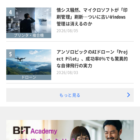
情シス騒然、マイクロソフトが「印
4
刷管理」刷新…ついに古いWindows
管理は消えるのか
2026/08/05
プリンタ・複合機
アンソロピックのAIドローン「Proj
5
ect Pilot」、成功率0％でも驚異的
な自律飛行の実力
2026/08/03
ドローン
もっと見る