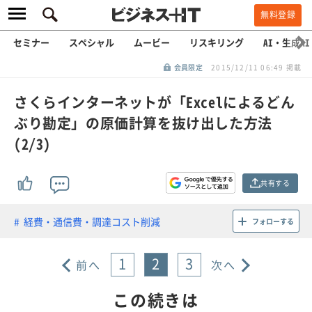
無料登録
セミナー
スペシャル
ムービー
リスキリング
AI・生成AI
会員限定
2015/12/11 06:49 掲載
さくらインターネットが「Excelによるどん
ぶり勘定」の原価計算を抜け出した方法
(2/3)
共有する
経費・通信費・調達コスト削減
フォローする
1
2
3
前へ
次へ
この続きは