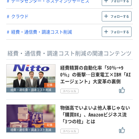
データセンター・ホスティングサービス
フォローする
クラウド
フォローする
経費・通信費・調達コスト削減
フォローする
経費・通信費・調達コスト削減の関連コンテンツ
経費精算の自動化率「50％→9
0％」の衝撃…日東電工×IBM「AI
エージェント」大変革の裏側
記事
経費・通信費・調達コスト削減
物価高でいよいよ他人事じゃない
「購買DX」、Amazonビジネス流
「3つの柱」とは
記事
経費・通信費・調達コスト削減