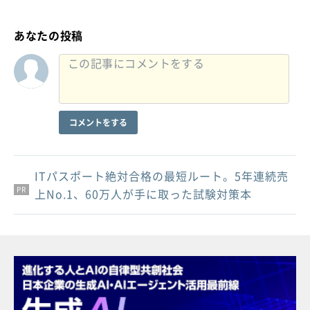
あなたの投稿
コメントをする
ITパスポート絶対合格の最短ルート。5年連続売
PR
PR
PR
上No.1、60万人が手に取った試験対策本