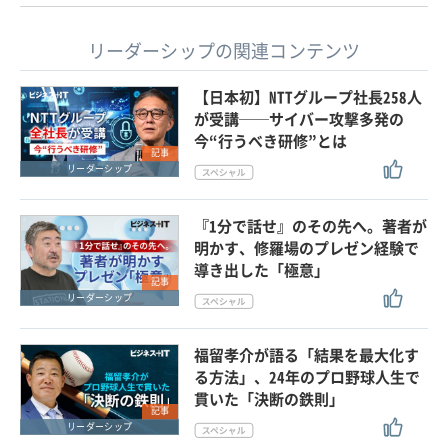
リーダーシップの関連コンテンツ
【日本初】NTTグループ社長258人
が受講──サイバー攻撃多発の
今“行うべき研修”とは
記事
リーダーシップ
『1分で話せ』のその先へ。著者が
明かす、修羅場のプレゼン経験で
導き出した「極意」
記事
リーダーシップ
福留孝介が語る「結果を最大化す
る方法」、24年のプロ野球人生で
貫いた「決断の鉄則」
記事
リーダーシップ