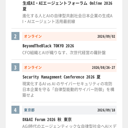
生成AI・AIエージェントフォーラム Online 2026
夏
進化する人とAIの自律型共創社会日本企業の生成A
I・AIエージェント活用最前線
2
オンライン
2026/09/02
BeyondTheBlack TOKYO 2026
CFO組織とAIが織りなす、次世代経営の羅針盤
3
オンライン
2026/08/26-27
Security Management Conference 2026 夏
現実化するAI vs AI のサイバーセキュリティの攻防
日本企業を守る「自律型能動的サイバー防御」を構
築せよ
4
東京都
2026/09/18
DX&AI Forum 2026 秋 東京
AGI時代のエージェンティックな自律型社会へAI×デ