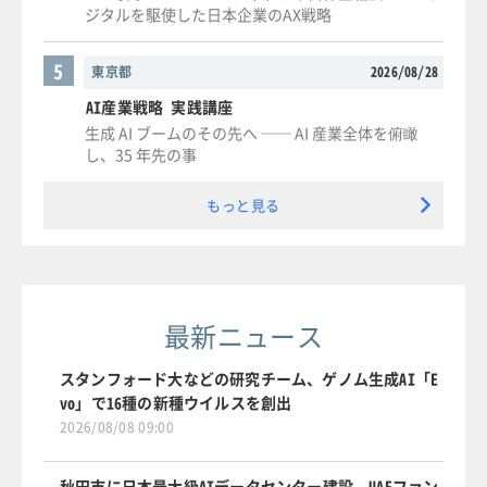
ジタルを駆使した日本企業のAX戦略
5
東京都
2026/08/28
AI産業戦略 実践講座
生成 AI ブームのその先へ ── AI 産業全体を俯瞰
し、35 年先の事
もっと見る
最新ニュース
スタンフォード大などの研究チーム、ゲノム生成AI「E
vo」で16種の新種ウイルスを創出
2026/08/08 09:00
秋田市に日本最大級AIデータセンター建設、UAEファン