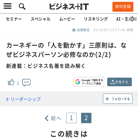
無料登録
セミナー
スペシャル
ムービー
リスキリング
AI・生成AI
会員限定
2016/09/23 07:40 掲載
カーネギーの「人を動かす」三原則は、な
ぜビジネスパーソン必修なのか(2/2)
新連載：ビジネス名著を読み解く
共有する
1
リーダーシップ
フォローする
1
2
前へ
この続きは