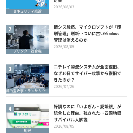
2026/08/03
セキュリティ総論
情シス騒然、マイクロソフトが「印
2
刷管理」刷新…ついに古いWindows
管理は消えるのか
2026/08/05
プリンタ・複合機
ニチレイ物流システムが全面復旧、
3
なぜ10日でサイバー攻撃から復旧で
きたのか？
2026/07/26
標的型攻撃・ランサムウェア対策
好調なのに「いよぎん・愛媛銀」が
4
統合した理由、残された…四国地銀
サバイバル大解説
2026/08/05
地銀