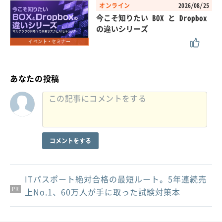
オンライン
2026/08/25
今こそ知りたい BOX と Dropbox
の違いシリーズ
イベント・セミナー
あなたの投稿
コメントをする
ITパスポート絶対合格の最短ルート。5年連続売
PR
PR
PR
上No.1、60万人が手に取った試験対策本