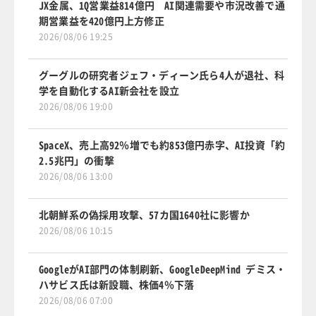
JX金属、1Q営業益814億円 AI関連需要や市況改善で通
期営業益を420億円上方修正
2026/08/06 19:25
グーグルの研究者ジェフ・ディーン氏ら4人が退社、科
学を自動化するAI新会社を設立
2026/08/06 19:00
SpaceX、売上高92％増でも約853億円赤字、AI投資「約
2.5兆円」の衝撃
2026/08/06 13:00
北朝鮮系の偽採用攻撃、57カ国1640社に影響か
2026/08/06 10:15
GoogleがAI部門の体制刷新、GoogleDeepMind デミス・
ハサビス氏は新設職、株価4％下落
2026/08/06 07:00