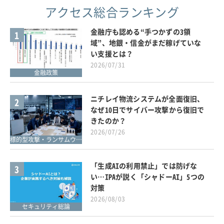
アクセス総合ランキング
金融庁も認める“手つかずの3領
1
域”、地銀・信金がまだ稼げていな
い支援とは？
2026/07/31
金融政策
ニチレイ物流システムが全面復旧、
2
なぜ10日でサイバー攻撃から復旧で
きたのか？
2026/07/26
標的型攻撃・ランサムウェア対策
「生成AIの利用禁止」では防げな
3
い…IPAが説く「シャドーAI」5つの
対策
2026/08/03
セキュリティ総論