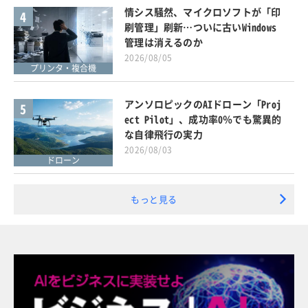
情シス騒然、マイクロソフトが「印
4
刷管理」刷新…ついに古いWindows
管理は消えるのか
2026/08/05
プリンタ・複合機
アンソロピックのAIドローン「Proj
5
ect Pilot」、成功率0％でも驚異的
な自律飛行の実力
2026/08/03
ドローン
もっと見る