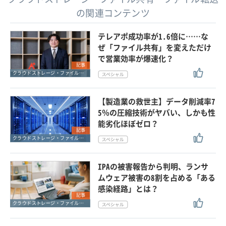
の関連コンテンツ
テレアポ成功率が1.6倍に……な
ぜ「ファイル共有」を変えただけ
で営業効率が爆速化？
記事
クラウドストレージ・ファイル共有・ファイル転送
【製造業の救世主】データ削減率7
5％の圧縮技術がヤバい、しかも性
能劣化ほぼゼロ？
記事
クラウドストレージ・ファイル共有・ファイル転送
IPAの被害報告から判明、ランサ
ムウェア被害の8割を占める「ある
感染経路」とは？
記事
クラウドストレージ・ファイル共有・ファイル転送