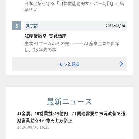
日本企業を守る「自律型能動的サイバー防御」を構
築せよ
5
東京都
2026/08/28
AI産業戦略 実践講座
生成 AI ブームのその先へ ── AI 産業全体を俯瞰
し、35 年先の事
もっと見る
最新ニュース
JX金属、1Q営業益814億円 AI関連需要や市況改善で通
期営業益を420億円上方修正
2026/08/06 19:25