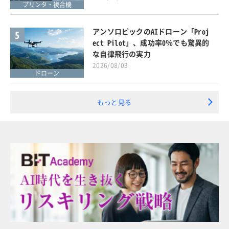
プリンタ・複合機
アンソロピックのAIドローン「Proj
5
ect Pilot」、成功率0％でも驚異的
な自律飛行の実力
2026/08/03
ドローン
もっと見る