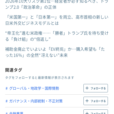
2026年10大リスク第1位…経営者が必ず知るべき、トラ
ンプ2.0「政治革命」の正体
「米国第一」と「日本第一」を両立、高市首相の新しい
日米外交ビジネスモデルとは
“帝王化”進む米政権……「勝者」トランプ氏を待ち受け
る「負け組」の“倍返し”
補助金廃止でいよいよ「EV終焉」か…購入希望も「た
った16％」の全然“冴えない”未来
関連タグ
タグをフォローすると最新情報が表示されます
グローバル・地政学・国際情勢
フォローする
ガバナンス・内部統制・不正対策
フォローする
金融業界
フォローする