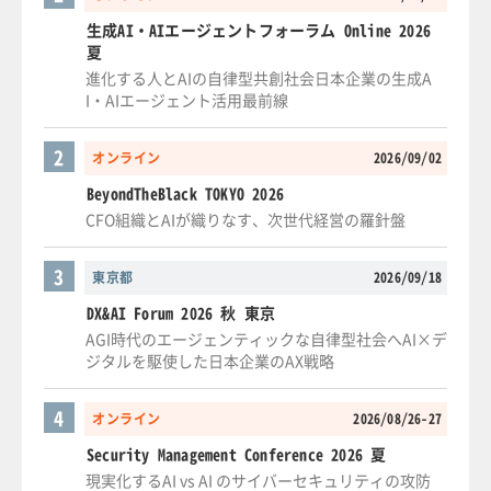
生成AI・AIエージェントフォーラム Online 2026
夏
進化する人とAIの自律型共創社会日本企業の生成A
I・AIエージェント活用最前線
2
オンライン
2026/09/02
BeyondTheBlack TOKYO 2026
CFO組織とAIが織りなす、次世代経営の羅針盤
3
東京都
2026/09/18
DX&AI Forum 2026 秋 東京
AGI時代のエージェンティックな自律型社会へAI×デ
ジタルを駆使した日本企業のAX戦略
4
オンライン
2026/08/26-27
Security Management Conference 2026 夏
現実化するAI vs AI のサイバーセキュリティの攻防