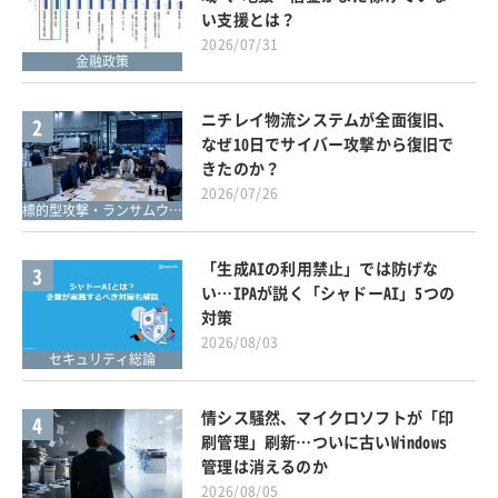
い支援とは？
2026/07/31
金融政策
ニチレイ物流システムが全面復旧、
2
なぜ10日でサイバー攻撃から復旧で
きたのか？
2026/07/26
標的型攻撃・ランサムウェア対策
「生成AIの利用禁止」では防げな
3
い…IPAが説く「シャドーAI」5つの
対策
2026/08/03
セキュリティ総論
情シス騒然、マイクロソフトが「印
4
刷管理」刷新…ついに古いWindows
管理は消えるのか
2026/08/05