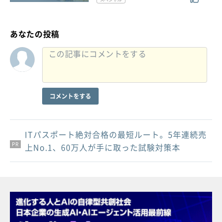
あなたの投稿
コメントをする
ITパスポート絶対合格の最短ルート。5年連続売
PR
PR
PR
上No.1、60万人が手に取った試験対策本