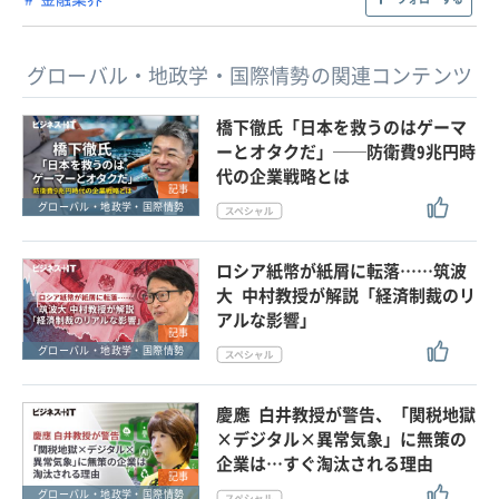
グローバル・地政学・国際情勢の関連コンテンツ
橋下徹氏「日本を救うのはゲーマ
ーとオタクだ」──防衛費9兆円時
代の企業戦略とは
記事
グローバル・地政学・国際情勢
ロシア紙幣が紙屑に転落……筑波
大 中村教授が解説「経済制裁のリ
アルな影響」
記事
グローバル・地政学・国際情勢
慶應 白井教授が警告、「関税地獄
×デジタル×異常気象」に無策の
企業は…すぐ淘汰される理由
記事
グローバル・地政学・国際情勢