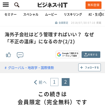
無料登録
セミナー
スペシャル
ムービー
リスキリング
AI・生成AI
会員限定
2018/07/30 07:10 掲載
海外子会社はどう管理すればいい？ なぜ
「不正の温床」になるのか(2/2)
共有する
グローバル・地政学・国際情勢
フォローする
1
2
前へ
この続きは
会員限定（完全無料）です