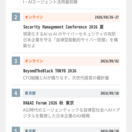
I・AIエージェント活用最前線
2
オンライン
2026/08/26-27
Security Management Conference 2026 夏
現実化するAI vs AI のサイバーセキュリティの攻防
日本企業を守る「自律型能動的サイバー防御」を構
築せよ
3
オンライン
2026/09/02
BeyondTheBlack TOKYO 2026
CFO組織とAIが織りなす、次世代経営の羅針盤
4
東京都
2026/09/18
DX&AI Forum 2026 秋 東京
AGI時代のエージェンティックな自律型社会へAI×デ
ジタルを駆使した日本企業のAX戦略
5
東京都
2026/08/28