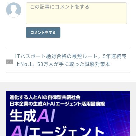
コメントをする
ITパスポート絶対合格の最短ルート。5年連続売
PR
PR
PR
上No.1、60万人が手に取った試験対策本