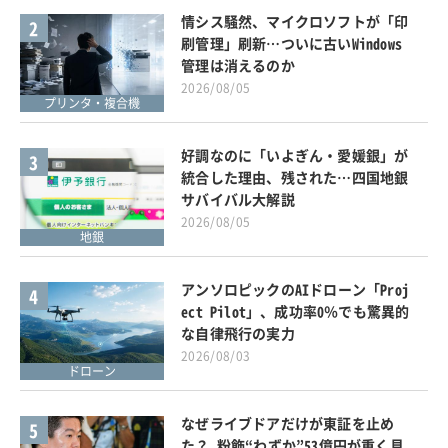
情シス騒然、マイクロソフトが「印
2
刷管理」刷新…ついに古いWindows
管理は消えるのか
2026/08/05
プリンタ・複合機
好調なのに「いよぎん・愛媛銀」が
3
統合した理由、残された…四国地銀
サバイバル大解説
2026/08/05
地銀
アンソロピックのAIドローン「Proj
4
ect Pilot」、成功率0％でも驚異的
な自律飛行の実力
2026/08/03
ドローン
なぜライブドアだけが東証を止め
5
た？ 粉飾“わずか”53億円が重く見