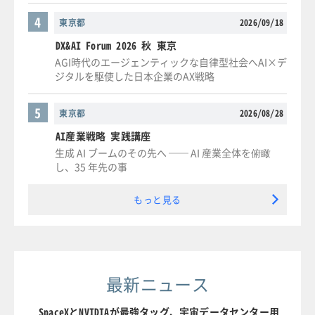
4
東京都
2026/09/18
DX&AI Forum 2026 秋 東京
AGI時代のエージェンティックな自律型社会へAI×デ
ジタルを駆使した日本企業のAX戦略
5
東京都
2026/08/28
AI産業戦略 実践講座
生成 AI ブームのその先へ ── AI 産業全体を俯瞰
し、35 年先の事
もっと見る
最新ニュース
SpaceXとNVIDIAが最強タッグ、宇宙データセンター用