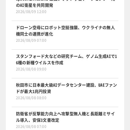
のAI衛星を共同開発
2026/08/09 12:00
ドローン空母にロボット空挺強襲、ウクライナの無人
機同士の連携が進化
2026/08/09 07:00
スタンフォード大などの研究チーム、ゲノム生成AIで1
6種の新種ウイルスを作成
2026/08/08 09:00
秋田市に日本最大級AIデータセンター建設、UAEファン
ドが最大1兆円投資
2026/08/08 08:00
防衛省が反撃能力向上へ攻撃型無人機と長距離ミサイ
ル導入、安保3文書改定
2026/08/08 07:00