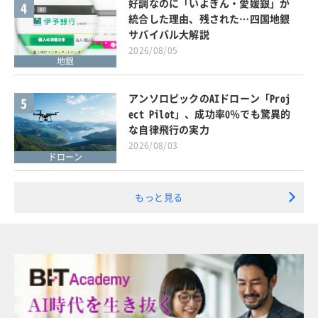
好調なのに「いよぎん・愛媛銀」が
4
統合した理由、残された…四国地銀
サバイバル大解説
2026/08/05
地銀
アンソロピックのAIドローン「Proj
5
ect Pilot」、成功率0％でも驚異的
な自律飛行の実力
2026/08/03
ドローン
もっと見る