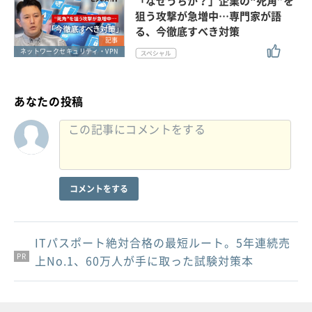
「なぜうちが？」企業の“死角”を
狙う攻撃が急増中…専門家が語
る、今徹底すべき対策
記事
ネットワークセキュリティ・VPN
あなたの投稿
コメントをする
ITパスポート絶対合格の最短ルート。5年連続売
PR
PR
PR
上No.1、60万人が手に取った試験対策本