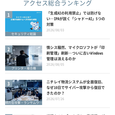
アクセス総合ランキング
「生成AIの利用禁止」では防げな
1
い…IPAが説く「シャドーAI」5つの
対策
2026/08/03
セキュリティ総論
情シス騒然、マイクロソフトが「印
2
刷管理」刷新…ついに古いWindows
管理は消えるのか
2026/08/05
プリンタ・複合機
ニチレイ物流システムが全面復旧、
3
なぜ10日でサイバー攻撃から復旧で
きたのか？
2026/07/26
標的型攻撃・ランサムウェア対策