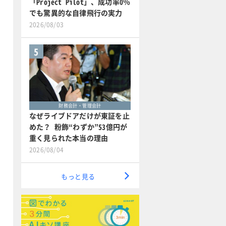
「Project Pilot」、成功率0％
でも驚異的な自律飛行の実力
2026/08/03
5
財務会計・管理会計
なぜライブドアだけが東証を止
めた？ 粉飾“わずか”53億円が
重く見られた本当の理由
2026/08/04
もっと見る