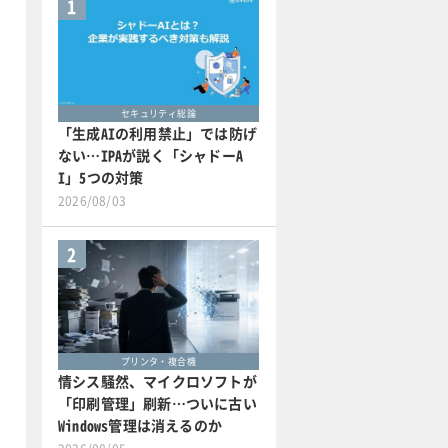
1
セキュリティ総論
「生成AIの利用禁止」では防げ
ない…IPAが説く「シャドーA
I」5つの対策
2026/08/03
2
プリンタ・複合機
情シス騒然、マイクロソフトが
「印刷管理」刷新…ついに古い
Windows管理は消えるのか