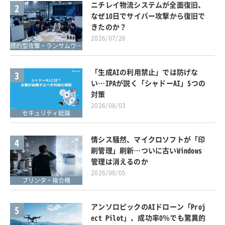
ニチレイ物流システムが全面復旧、
2
なぜ10日でサイバー攻撃から復旧で
きたのか？
2026/07/26
標的型攻撃・ランサムウェア対策
「生成AIの利用禁止」では防げな
3
い…IPAが説く「シャドーAI」5つの
対策
2026/08/03
セキュリティ総論
情シス騒然、マイクロソフトが「印
4
刷管理」刷新…ついに古いWindows
管理は消えるのか
2026/08/05
プリンタ・複合機
アンソロピックのAIドローン「Proj
5
ect Pilot」、成功率0％でも驚異的