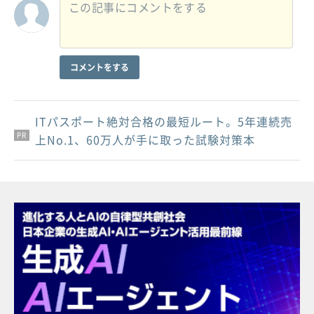
コメントをする
ITパスポート絶対合格の最短ルート。5年連続売
PR
PR
PR
上No.1、60万人が手に取った試験対策本