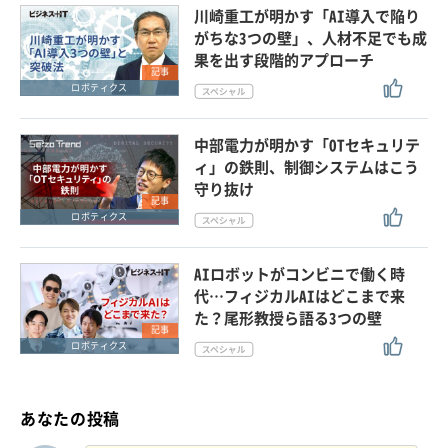
川崎重工が明かす「AI導入で陥り
がちな3つの壁」、人材不足でも成
果を出す段階的アプローチ
記事
ロボティクス
中部電力が明かす「OTセキュリテ
ィ」の鉄則、制御システムはこう
守り抜け
記事
ロボティクス
AIロボットがコンビニで働く時
代…フィジカルAIはどこまで来
た？尾形教授ら語る3つの壁
記事
ロボティクス
あなたの投稿