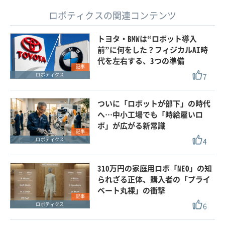
ロボティクスの関連コンテンツ
トヨタ・BMWは“ロボット導入
前”に何をした？フィジカルAI時
代を左右する、3つの準備
記事
7
ロボティクス
ついに「ロボットが部下」の時代
へ…中小工場でも「時給雇いロ
ボ」が広がる新常識
記事
4
ロボティクス
310万円の家庭用ロボ「NEO」の知
られざる正体、購入者の「プライ
ベート丸裸」の衝撃
記事
6
ロボティクス