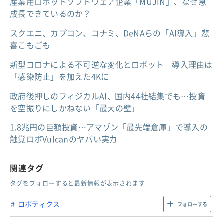
産業用ロボットソフトウェア企業「MUJIN」、なぜ急
成長できているのか？
スクエニ、カプコン、コナミ、DeNAらの「AI導入」悲
喜こもごも
新型コロナによる不可逆な変化とロボット 導入理由は
「感染防止」を加えた4Kに
政府後押しのフィジカルAI、国内44社結集でも…投資
を空振りにしかねない「最大の壁」
1.8兆円の巨額投資…アマゾン「最先端倉庫」で導入の
触覚ロボVulcanのヤバい実力
関連タグ
タグをフォローすると最新情報が表示されます
ロボティクス
フォローする