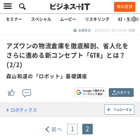
無料登録
セミナー
スペシャル
ムービー
リスキリング
AI・生成AI
会員限定
2020/07/30 06:40 掲載
アズワンの物流倉庫を徹底解剖、省人化を
さらに進める新コンセプト「GTR」とは？
(2/2)
森山和道の「ロボット」基礎講座
共有する
ロボティクス
フォローする
1
2
前へ