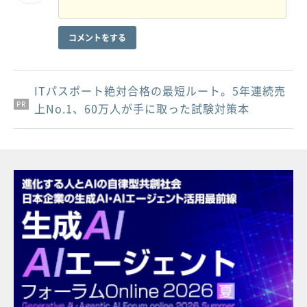
コメントをする
ITパスポート絶対合格の最短ルート。5年連続売
PR
PR
PR
上No.1、60万人が手に取った試験対策本