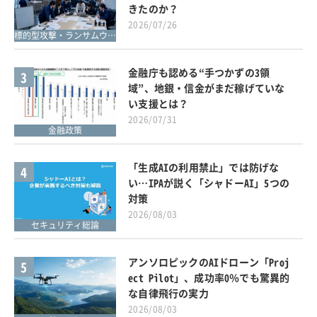
きたのか？
2026/07/26
標的型攻撃・ランサムウェア対策
金融庁も認める“手つかずの3領
3
域”、地銀・信金がまだ稼げていな
い支援とは？
2026/07/31
金融政策
「生成AIの利用禁止」では防げな
4
い…IPAが説く「シャドーAI」5つの
対策
2026/08/03
セキュリティ総論
アンソロピックのAIドローン「Proj
5
ect Pilot」、成功率0％でも驚異的
な自律飛行の実力
2026/08/03