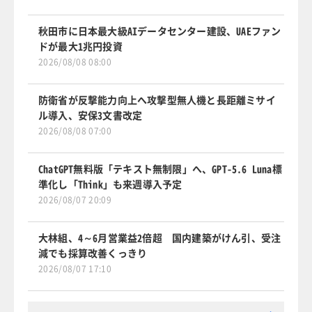
秋田市に日本最大級AIデータセンター建設、UAEファン
ドが最大1兆円投資
2026/08/08 08:00
防衛省が反撃能力向上へ攻撃型無人機と長距離ミサイ
ル導入、安保3文書改定
2026/08/08 07:00
ChatGPT無料版「テキスト無制限」へ、GPT-5.6 Luna標
準化し「Think」も来週導入予定
2026/08/07 20:09
大林組、4～6月営業益2倍超 国内建築がけん引、受注
減でも採算改善くっきり
2026/08/07 17:10