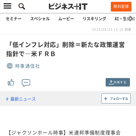
無料登録
セミナー
スペシャル
ムービー
リスキリング
AI・生成AI
2025/08/23 10:18 掲載
「低インフレ対応」削除＝新たな政策運営
指針で―米ＦＲＢ
時事通信社
共有する
最新ニュース
フォローする
【ジャクソンホール時事】米連邦準備制度理事会