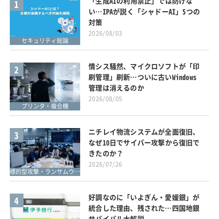
「生成AIの利用禁止」では防げな
1
い…IPAが説く「シャドーAI」5つの
対策
2026/08/03
セキュリティ総論
情シス騒然、マイクロソフトが「印
2
刷管理」刷新…ついに古いWindows
管理は消えるのか
2026/08/05
プリンタ・複合機
ニチレイ物流システムが全面復旧、
3
なぜ10日でサイバー攻撃から復旧で
きたのか？
2026/07/26
標的型攻撃・ランサムウェア対策
好調なのに「いよぎん・愛媛銀」が
4
統合した理由、残された…四国地銀
サバイバル大解説