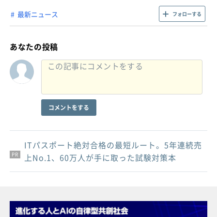
最新ニュース
フォローする
あなたの投稿
コメントをする
ITパスポート絶対合格の最短ルート。5年連続売
PR
PR
PR
上No.1、60万人が手に取った試験対策本