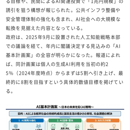
る目標や、民間によるAI関連投資で「1兆円規模」の
誘引を狙う構想が報じられた。公共インフラ整備や
安全管理体制の強化も含まれ、AI社会への大規模な
転換を見据えた内容となっている。
政府は、2025年9月に設置された人工知能戦略本部
での議論を経て、年内に閣議決定する見込みの「AI
基本計画案」の全容が明らかになった。報道によれ
ば、同計画案は個人の生成AI利用を当初の約2
5％（2024年度時点）からまずは5割へ引き上げ、最
終的に8割を目指すという具体的数値目標を掲げてい
る。