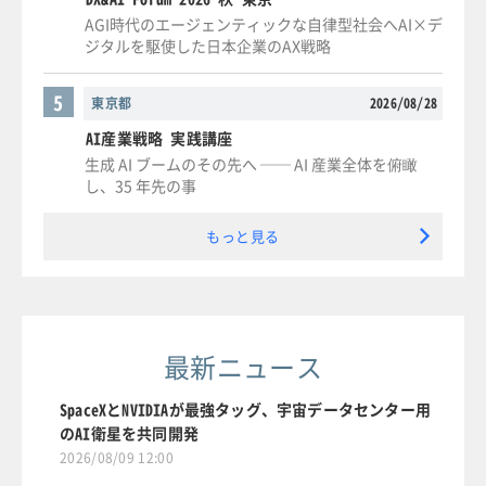
AGI時代のエージェンティックな自律型社会へAI×デ
ジタルを駆使した日本企業のAX戦略
5
東京都
2026/08/28
AI産業戦略 実践講座
生成 AI ブームのその先へ ── AI 産業全体を俯瞰
し、35 年先の事
もっと見る
最新ニュース
SpaceXとNVIDIAが最強タッグ、宇宙データセンター用
のAI衛星を共同開発
2026/08/09 12:00