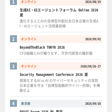
1
オンライン
2026/08/19
生成AI・AIエージェントフォーラム Online 2026
夏
進化する人とAIの自律型共創社会日本企業の生成A
I・AIエージェント活用最前線
2
オンライン
2026/09/02
BeyondTheBlack TOKYO 2026
CFO組織とAIが織りなす、次世代経営の羅針盤
3
オンライン
2026/08/26-27
Security Management Conference 2026 夏
現実化するAI vs AI のサイバーセキュリティの攻防
日本企業を守る「自律型能動的サイバー防御」を構
築せよ
4
東京都
2026/09/18
DX&AI Forum 2026 秋 東京