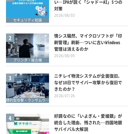
い…IPAが説く「シャドーAI」5つの
対策
2026/08/03
セキュリティ総論
情シス騒然、マイクロソフトが「印
2
刷管理」刷新…ついに古いWindows
管理は消えるのか
2026/08/05
プリンタ・複合機
ニチレイ物流システムが全面復旧、
3
なぜ10日でサイバー攻撃から復旧で
きたのか？
2026/07/26
標的型攻撃・ランサムウェア対策
好調なのに「いよぎん・愛媛銀」が
4
統合した理由、残された…四国地銀
サバイバル大解説