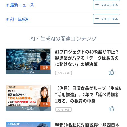
最新ニュース
フォローする
AI・生成AI
フォローする
AI・生成AIの関連コンテンツ
AIプロジェクトの40％超が中止？
製造業がハマる「データはあるの
に動けない」の解決策
記事
AI・生成AI
【注目】日清食品グループ「生成A
I活用推進」、2年で「延べ受講者
1万名」の教育の中身
記事
AI・生成AI
幹部30名超に対面説得…JR西日本