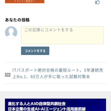
イベント・セミナー
あなたの投稿
コメントをする
ITパスポート絶対合格の最短ルート。5年連続売
PR
PR
PR
上No.1、60万人が手に取った試験対策本