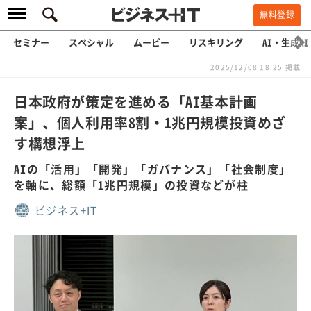
無料登録
セミナー
スペシャル
ムービー
リスキリング
AI・生成AI
2025/12/08 18:25 掲載
日本政府が策定を進める「AI基本計画
案」、個人利用率8割・1兆円規模投資めざ
す構想浮上
AIの「活用」「開発」「ガバナンス」「社会制度」
を軸に、総額「1兆円規模」の投資などが柱
ビジネス+IT