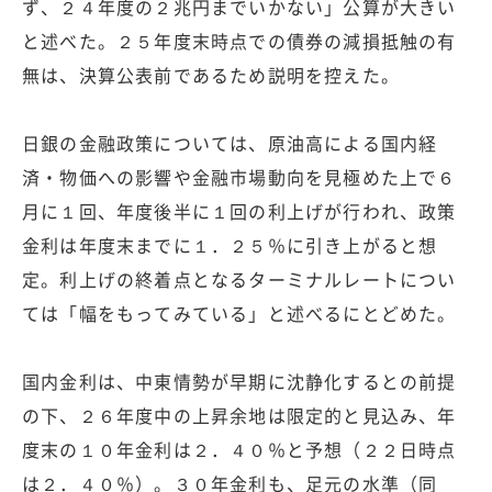
ず、２４年度の２兆円までいかない」公算が大きい
と述べた。２５年度末時点での債券の減損抵触の有
無は、決算公表前であるため説明を控えた。
日銀の金融政策については、原油高による国内経
済・物価への影響や金融市場動向を見極めた上で６
月に１回、年度後半に１回の利上げが行われ、政策
金利は年度末までに１．２５％に引き上がると想
定。利上げの終着点となるターミナルレートについ
ては「幅をもってみている」と述べるにとどめた。
国内金利は、中東情勢が早期に沈静化するとの前提
の下、２６年度中の上昇余地は限定的と見込み、年
度末の１０年金利は２．４０％と予想（２２日時点
は２．４０％）。３０年金利も、足元の水準（同