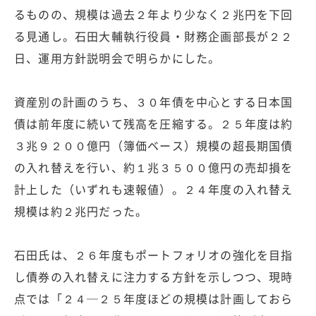
るものの、規模は過去２年より少なく２兆円を下回
る見通し。石田大輔執行役員・財務企画部長が２２
日、運用方針説明会で明らかにした。
資産別の計画のうち、３０年債を中心とする日本国
債は前年度に続いて残高を圧縮する。２５年度は約
３兆９２００億円（簿価ベース）規模の超長期国債
の入れ替えを行い、約１兆３５００億円の売却損を
計上した（いずれも速報値）。２４年度の入れ替え
規模は約２兆円だった。
石田氏は、２６年度もポートフォリオの強化を目指
し債券の入れ替えに注力する方針を示しつつ、現時
点では「２４─２５年度ほどの規模は計画しておら