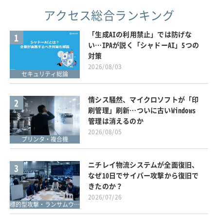
アクセス総合ランキング
「生成AIの利用禁止」では防げな
1
い…IPAが説く「シャドーAI」5つの
対策
2026/08/03
セキュリティ総論
情シス騒然、マイクロソフトが「印
2
刷管理」刷新…ついに古いWindows
管理は消えるのか
2026/08/05
プリンタ・複合機
ニチレイ物流システムが全面復旧、
3
なぜ10日でサイバー攻撃から復旧で
きたのか？
2026/07/26
標的型攻撃・ランサムウェア対策