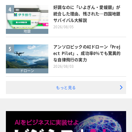
好調なのに「いよぎん・愛媛銀」が
4
統合した理由、残された…四国地銀
サバイバル大解説
2026/08/05
地銀
アンソロピックのAIドローン「Proj
5
ect Pilot」、成功率0％でも驚異的
な自律飛行の実力
2026/08/03
ドローン
もっと見る