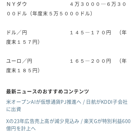
ＮＹダウ ４万３０００─６万３０
００ドル（年度末５万５０００ドル）
ドル／円 １４５―１７０円 （年
度末１５７円）
ユーロ／円 １６５―２００円 （年
度末１８５円）
最新ニュースのおすすめコンテンツ
米オープンAIが仮想通貨PJ推進へ / 日航がKDDI子会社
に出資
Xの23年広告売上高が減少見込み / 楽天Gが特別利益600
億円を計上へ