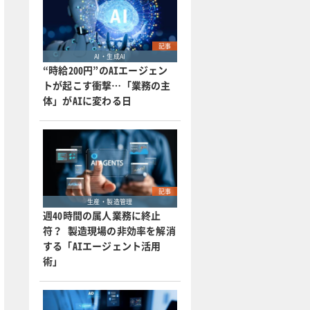
記事
AI・生成AI
“時給200円”のAIエージェン
トが起こす衝撃…「業務の主
体」がAIに変わる日
記事
生産・製造管理
週40時間の属人業務に終止
符？ 製造現場の非効率を解消
する「AIエージェント活用
術」