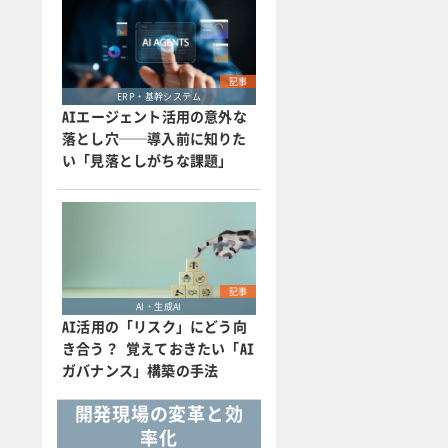
記事
ERP・基幹システム
AIエージェント活用の意外な
落とし穴──導入前に知りた
い「見落としがちな課題」
記事
AI・生成AI
AI活用の「リスク」にどう向
き合う？ 覚えておきたい「AI
ガバナンス」構築の手法
開発現場の変革と効
率化