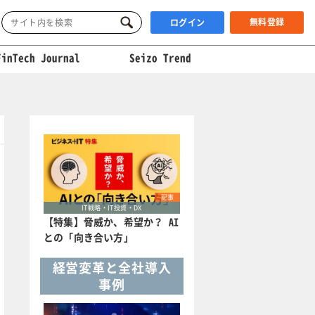
無料登録
ログイン
FinTech Journal
Seizo Trend
記事
IT戦略・IT投資・DX
【特集】脅威か、希望か？ AI
との「向き合い方」
経営変革と全社導入
事例