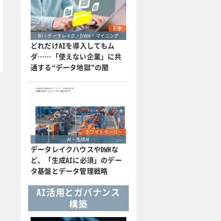
記事
BI・データレイク・DWH・マイニング
どれだけAIを導入してもム
ダ……「使えない企業」に共
通する“データ地獄”の闇
ホワイトペーパー
AI・生成AI
データレイクハウスやDWHな
ど、「生成AIに必須」のデー
タ基盤とデータ管理戦略
AI活用とガバナンス
構築