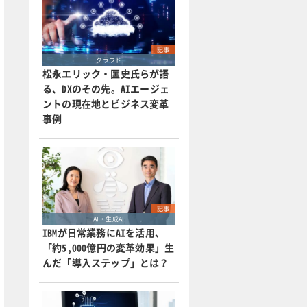
記事
クラウド
松永エリック・匡史氏らが語
る、DXのその先。AIエージェ
ントの現在地とビジネス変革
事例
記事
AI・生成AI
IBMが日常業務にAIを活用、
「約5,000億円の変革効果」生
んだ「導入ステップ」とは？