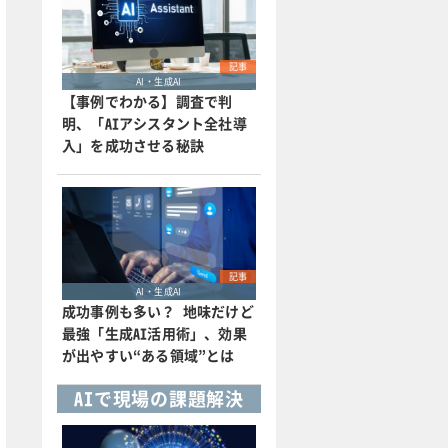
記事
AI・生成AI
【事例でわかる】調査で判
明、「AIアシスタント全社導
入」を成功させる秘訣
記事
AI・生成AI
成功事例も多い？ 地味だけど
最強「生成AI活用術」、効果
が出やすい“ある領域”とは
AIで現場の課題解決