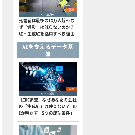
記事
AI・生成AI
死傷者は最多の13万人超…な
ぜ「労災」は減らないのか？
AI・生成AIを活用すべき理由
AIを支えるデータ基
盤
記事
AI・生成AI
【IDC調査】なぜあなたの会社
の「生成AI」は使えない？ ID
Cが明かす「5つの成功条件」