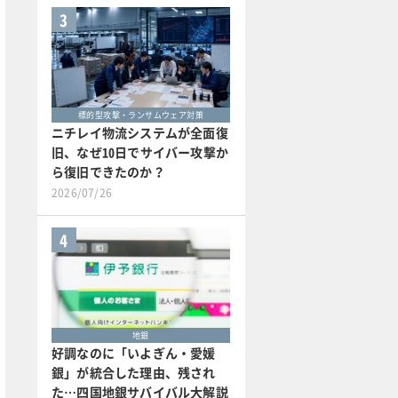
3
標的型攻撃・ランサムウェア対策
ニチレイ物流システムが全面復
旧、なぜ10日でサイバー攻撃か
ら復旧できたのか？
2026/07/26
4
地銀
好調なのに「いよぎん・愛媛
銀」が統合した理由、残され
た…四国地銀サバイバル大解説