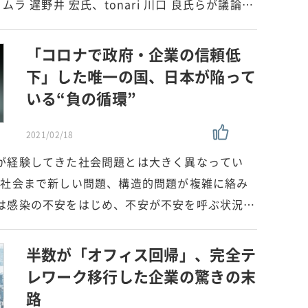
ムラ 遅野井 宏氏、tonari 川口 良氏らが議論…
「コロナで政府・企業の信頼低
下」した唯一の国、日本が陥って
いる“負の循環”
2021/02/18
が経験してきた社会問題とは大きく異なってい
ら社会まで新しい問題、構造的問題が複雑に絡み
は感染の不安をはじめ、不安が不安を呼ぶ状況…
半数が「オフィス回帰」、完全テ
レワーク移行した企業の驚きの末
路