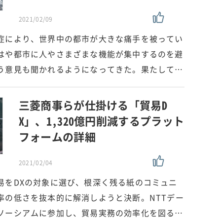
2021/02/09
症により、世界中の都市が大きな痛手を被ってい
はや都市に人やさまざまな機能が集中するのを避
う意見も聞かれるようになってきた。果たして…
三菱商事らが仕掛ける「貿易D
X」、1,320億円削減するプラット
フォームの詳細
2021/02/04
易をDXの対象に選び、根深く残る紙のコミュニ
率の低さを抜本的に解消しようと決断。NTTデー
ソーシアムに参加し、貿易実務の効率化を図る…