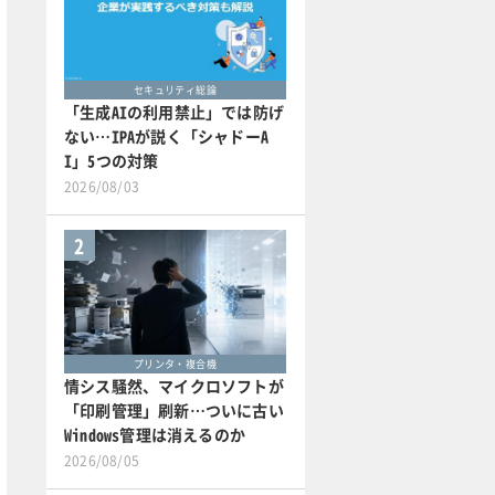
セキュリティ総論
「生成AIの利用禁止」では防げ
ない…IPAが説く「シャドーA
I」5つの対策
2026/08/03
2
プリンタ・複合機
情シス騒然、マイクロソフトが
「印刷管理」刷新…ついに古い
Windows管理は消えるのか
2026/08/05